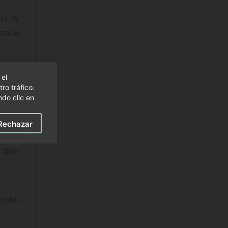
la de
onales
 el
ro tráfico.
do clic en
Rechazar
ata de
n unos
eridos