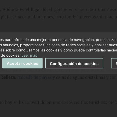
, Andratx es el lugar ideal porque en él se citan una mezc
 platos típicos mallorquines, pero también recetas internaci
s para ofrecerle una mejor experiencia de navegación, personalizar
 visita imprescindible
s anuncios, proporcionar funciones de redes sociales y analizar nuest
ás sobre cómo usamos las cookies y cómo puede controlarlas hacien
 de cookies.
Leer más
Aceptar cookies
Configuración de cookies
ecial para el puerto de Andratx, y no es para menos. Se tr
 belleza
,
rodeado de playas
y calas de aguas cristalinas y co
ero hoy se ha convertido en uno de los centros turísticos pref