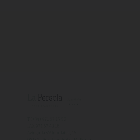
T (+34)
971 67 15 50
FAX 971 67 43 18
Avinguda s'Almudaina, 16
07157 - Port D'andratx - Mallorca