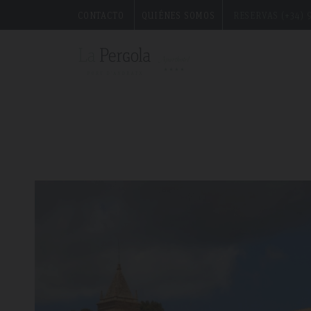
uno de los pueblos más antiguos de Mallorca
CONTACTO
QUIÉNES SOMOS
RESERVAS (+34) 9
">