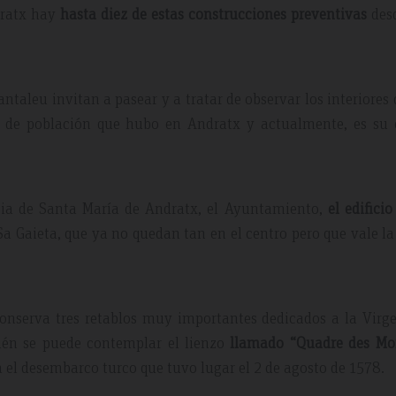
ndratx hay
hasta diez de estas construcciones preventivas
desd
ntaleu invitan a pasear y a tratar de observar los interiores 
 de población que hubo en Andratx y actualmente, es su 
lesia de Santa María de Andratx, el Ayuntamiento,
el edificio
a Gaieta, que ya no quedan tan en el centro pero que vale l
conserva tres retablos muy importantes dedicados a la Virg
ién se puede contemplar el lienzo
llamado “Quadre des Mo
a el desembarco turco que tuvo lugar el 2 de agosto de 1578.