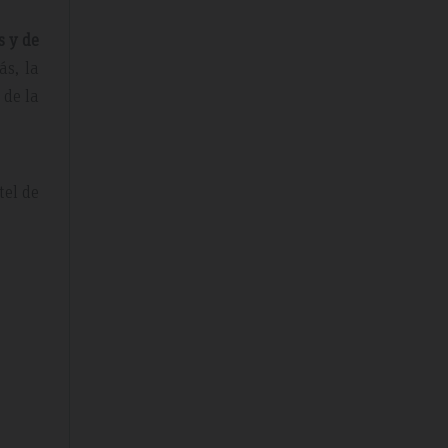
 y de
ás, la
 de la
tel de