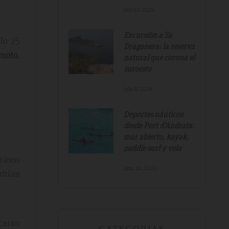
July.16.2026
Excursión a Sa
lo 25
Dragonera: la reserva
 moto
,
natural que corona el
suroeste
July.8.2026
Deportes náuticos
desde Port d'Andratx:
mar abierto, kayak,
paddle surf y vela
casos
June.26.2026
ufrían
icaran