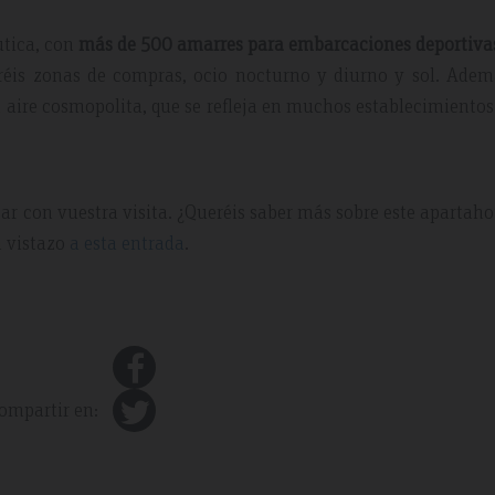
utica, con
más de 500 amarres para embarcaciones deportivas
aréis zonas de compras, ocio nocturno y diurno y sol. Adem
 aire cosmopolita, que se refleja en muchos establecimientos
ar con vuestra visita. ¿Queréis saber más sobre este apartaho
n vistazo
a esta entrada
.
ompartir en: