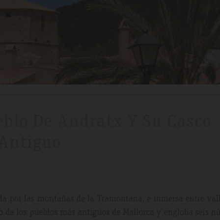
ueblo De Andratx Y Su Casco
Antiguo
da por las montañas de la Tramontana, e inmersa entre vall
o de los pueblos más antiguos de Mallorca
y engloba seis nú