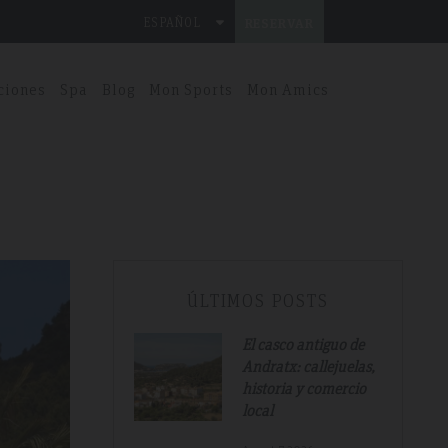
ESPAÑOL
RESERVAR
ciones
Spa
Blog
Mon Sports
Mon Amics
ÚLTIMOS POSTS
El casco antiguo de
Andratx: callejuelas,
historia y comercio
local