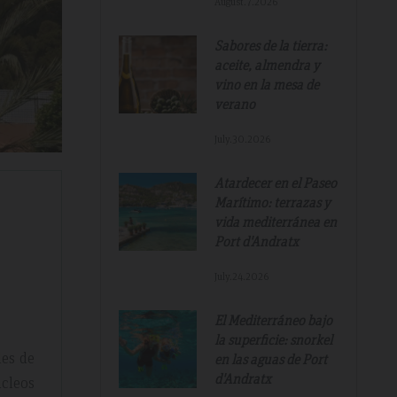
August.7.2026
Sabores de la tierra:
aceite, almendra y
vino en la mesa de
verano
July.30.2026
Atardecer en el Paseo
Marítimo: terrazas y
vida mediterránea en
Port d'Andratx
July.24.2026
El Mediterráneo bajo
la superficie: snorkel
es de
en las aguas de Port
d'Andratx
cleos