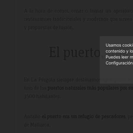
A la hora de comer, cenar o tomar un aperitivo
restaurantes tradicionales y modernos que sirven
y propuestas de fusión.
Usamos cookie
El puerto, una
contenido y lo
Puedes leer m
Configuración
En La Pérgola siempre destinamos un espacio esp
uno de los
puertos naturales más populares por su
3500 habitantes.
Antaño
el puerto era un refugio de pescadores
, p
de Mallorca.