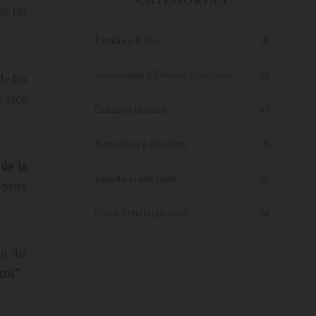
CATEGORIAS
e las
Familia y Niños
18
Temporadas y Eventos Especiales
15
de las
casco
Cultura e Historia
41
Naturaleza y Aventura
18
 de la
Deporte al Aire Libre
17
a pena
Ocio y Entretenimiento
24
en del
ros”
-