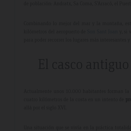
de población: Andratx, Sa Coma, S’Arracó, el Puer
Combinando lo mejor del mar y la montaña, este
kilómetros del aeropuerto de
Son Sant Joan
y, si
para poder recorrer los lugares más interesantes 
 2019
El casco antiguo
and was a
 rush. We
Actualmente unos 10.000 habitantes forman la 
ravelled and
cuatro kilómetros de la costa en un intento de
pr
el is very
allá por el siglo XVI.
Una situación que se vivía en la práctica totalid