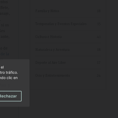
entos
ffete,
Familia y Niños
18
asaje,
.
Temporadas y Eventos Especiales
15
 si os
Ses
rante,
Cultura e Historia
41
o de
Naturaleza y Aventura
18
de la
ar
Deporte al Aire Libre
17
 el
ro tráfico.
Ocio y Entretenimiento
24
ten de
do clic en
rtas y
an los
Rechazar