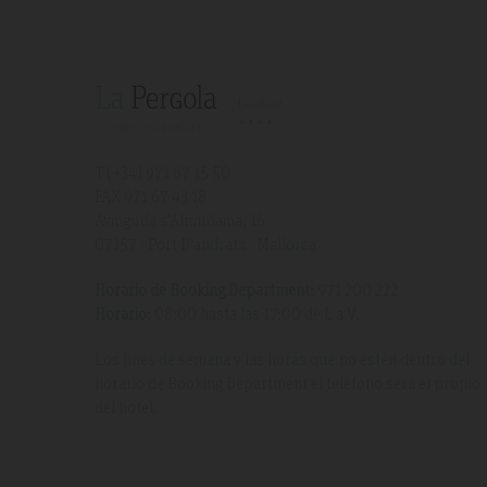
T (+34)
971 67 15 50
FAX 971 67 43 18
Avinguda s'Almudaina, 16
07157 - Port D'andratx - Mallorca
Horario de Booking Department:
971 200 222
Horario:
08:00 hasta las 17:00 de L a V.
Los fines de semana y las horas que no estén dentro del
horario de Booking Department el teléfono será el propio
del hotel.