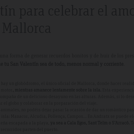
tín para celebrar el am
 Mallorca
una forma de generar recuerdos bonitos y de huir de los pre
e tu San Valentín sea de todo, menos normal y corriente
.
hay un globódromo, el único oficial de Mallorca, donde hacer reali
n motor
, mientras amanece lentamente sobre la isla.
Esta experienci
compaña de un delicioso desayuno en las alturas. Además, si lo des
 el globo y colaborar en la preparación del viaje.
s animales, no podéis dejar pasar la ocasión de dar un romántico pa
a isla: Manacor, Alcudia, Pollença, Campos… En Andratx se puede el
ueña escapada a la playa,
ya sea a Cala Egos, Sant Telm o S’Arracó.
T
 recorridos parten del puerto.