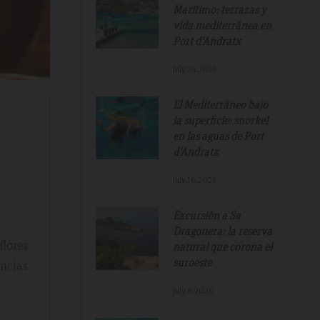
Marítimo: terrazas y
vida mediterránea en
Port d'Andratx
July.24.2026
El Mediterráneo bajo
la superficie: snorkel
en las aguas de Port
d'Andratx
July.16.2026
Excursión a Sa
Dragonera: la reserva
flores
natural que corona el
suroeste
encias
July.8.2026