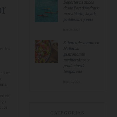
Deportes náuticos
or
desde Port d'Andratx:
mar abierto, kayak,
paddle surf y vela
June.26.2026
Sabores de verano en
sentes
Mallorca:
gastronomía
mediterránea y
productos de
temporada
dad un
a
June.19.2026
eáis,
seo en
egir
odos
CATEGORIAS