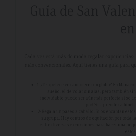
9
Guía de San Valen
en
s a
. We
ed and
Cada vez está más de moda regalar experiencias: 
very
más convencionales. Aquí tienes una guía para
qu
1-¿Te apetece ver amanecer en globo? En Manacor 
sueño, el de volar sin alas, pero también si
inolvidable puede ser aún más perfecta si se a
podéis aprender a hinchar
2-Regala un paseo a caballo. Si os encantan esto
su grupa. Hay centros de equitación por toda l
entre diversas excursiones para hacer una peq
estos