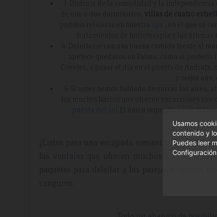
3-Disfruta de la comodidad y la independencia 
de uno o dos dormitorios,
villas de cuatro estre
podréis relajaros en nuestro
spa
, en el que se c
tratamientos de hidroterapia y las últimas 
4-Deleitarse con una buena comida frente al mar 
apetece quedaros en Palma, como si preferís ir
Covetes, o pasar el día en el puerto de Andratx
y mejor aún, 
5-Si antes hemos hablado de surcar los aires, a
los muchos barcos que ofrecen excursiones con c
puesta del sol.
El único requisito es no marea
Usamos cookie
contenido y lo
¿Listos para una escapada romántica en Mallorca? 
Puedes leer m
Configuración
las ventajas que ofrecen muchos establecimien
paquetes para deleitar a las parejas e incluso fi
canguros.
Todo un abanico de posibili