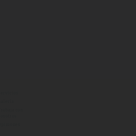
Servicios
Galería
Trabaja con
nosotros
Opiniones