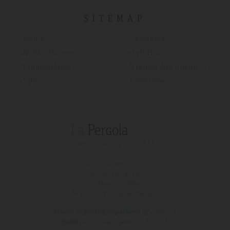
SITEMAP
Home
Servicios
Habitaciones
Galería
Promociones
Trabaja con nosotros
Spa
Opiniones
T (+34)
971 67 15 50
FAX 971 67 43 18
Avinguda s'Almudaina, 16
07157 - Port D'andratx - Mallorca
Horario de Booking Department:
971 200 222
Horario:
08:00 hasta las 17:00 de L a V.