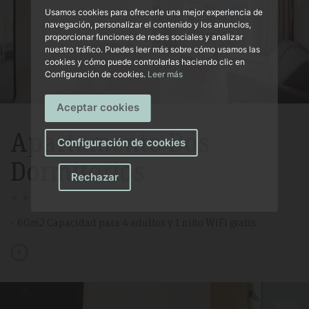
Usamos cookies para ofrecerle una mejor experiencia de
navegación, personalizar el contenido y los anuncios,
proporcionar funciones de redes sociales y analizar
nuestro tráfico. Puedes leer más sobre cómo usamos las
cookies y cómo puede controlarlas haciendo clic en
Configuración de cookies.
Leer más
Aceptar cookies
Apartamento Dos
Configuración de cookies
Dormitorios
Rechazar
60m2 Capacidad para 4 adultos y 1 niño WiFi gratis
BOOK