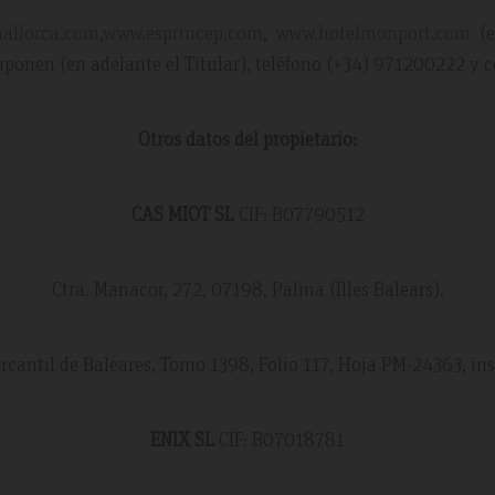
allorca.com
,
www.esprincep.com
,
www.hotelmonport.com
(e
mponen (en adelante el Titular), teléfono (+34) 971200222 y c
Otros datos del propietario:
CAS MIOT SL
CIF: B07790512
Ctra. Manacor, 272, 07198, Palma (Illes Balears).
ercantil de Baleares, Tomo 1398, Folio 117, Hoja PM-24363, in
ENIX SL
CIF: B07018781