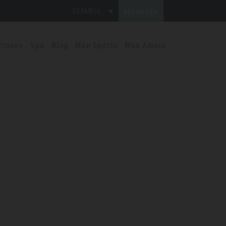
ESPAÑOL
RESERVAR
ciones
Spa
Blog
Mon Sports
Mon Amics