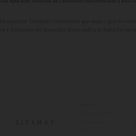
ción aplicable, solución de cuestiones controvertidas y foro 
ción española. Cualquier controversia que surja o guarde rela
dos y Tribunales del municipio donde radica el domicilio social
Home
Habitaciones
SITEMAP
Promociones
Spa