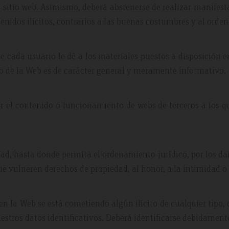
o sitio web. Asimismo, deberá abstenerse de realizar manifest
ntenidos ilícitos, contrarios a las buenas costumbres y al orden
ue cada usuario le dé a los materiales puestos a disposición e
do de la Web es de carácter general y meramente informativo.
r el contenido o funcionamiento de webs de terceros a los q
dad, hasta donde permita el ordenamiento jurídico, por los da
ue vulneren derechos de propiedad, al honor, a la intimidad o 
 en la Web se está cometiendo algún ilícito de cualquier tipo,
uestros datos identificativos. Deberá identificarse debidament