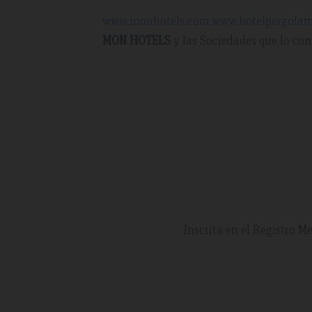
www.monhotels.com
,
www.hotelpergolam
MON HOTELS
y las Sociedades que lo co
Inscrita en el Registro M