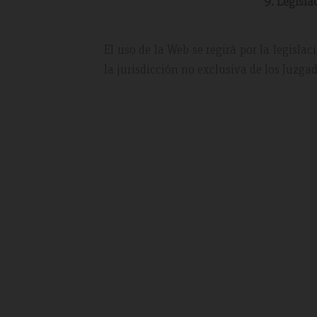
9. Legisla
El uso de la Web se regirá por la legisla
la jurisdicción no exclusiva de los Juzga