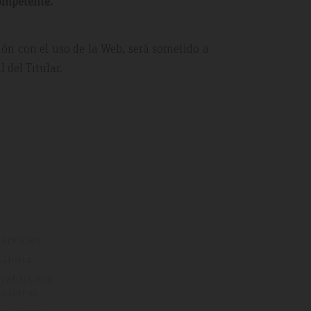
competente.
ción con el uso de la Web, será sometido a
 del Titular.
Servicios
Galería
Trabaja con
nosotros