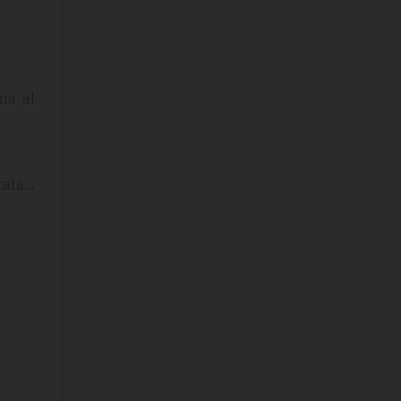
na al
irata…