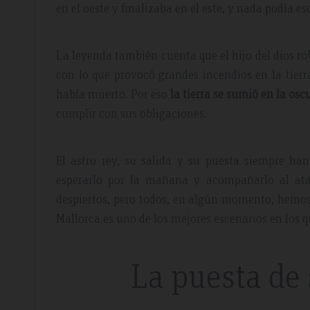
en el oeste y finalizaba en el este, y nada podía es
La leyenda también cuenta que el hijo del dios ro
con lo que provocó grandes incendios en la tierr
había muerto. Por eso
la tierra se sumió en la osc
cumplir con sus obligaciones.
dor Review – April 2019
Booking Review –
El astro rey, su salida y su puesta siempre h
esperarlo por la mañana y acompañarlo al atar
despiertos, pero todos, en algún momento, hemos
Mallorca es uno de los mejores escenarios en los qu
l
Fantastic Apartme
re whilst walking the GR221 for a
Plenty of space in our a
La puesta de
 luxury and that is exactly what we
everything we needed, 
 the sunset made it extra special.
around the apartment let
light.