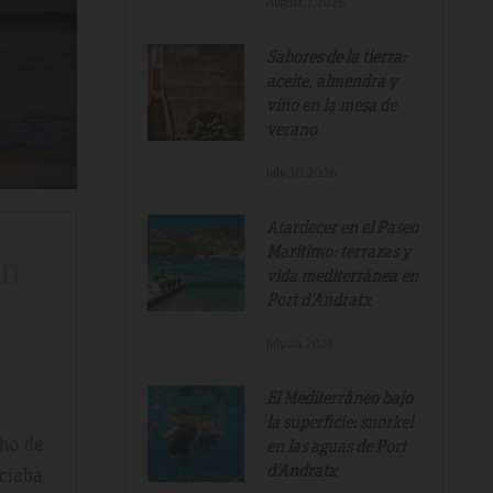
August.7.2026
Sabores de la tierra:
aceite, almendra y
vino en la mesa de
verano
July.30.2026
Atardecer en el Paseo
Marítimo: terrazas y
En
vida mediterránea en
Port d'Andratx
July.24.2026
El Mediterráneo bajo
la superficie: snorkel
cho de
en las aguas de Port
d'Andratx
iciaba