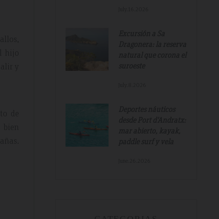
July.16.2026
Excursión a Sa
allos,
Dragonera: la reserva
l hijo
natural que corona el
alir y
suroeste
July.8.2026
Deportes náuticos
Tripadvisdor Review – Mar 2019
to de
desde Port d'Andratx:
 bien
mar abierto, kayak,
tañas.
paddle surf y vela
Great And Relaxing Stay
June.26.2026
amazing
Smart Aparthotel with great facilities and
k. Thanks for
location. Extremely helpful staff, nothing was 
much trouble. Food pretty good, fruit selectio
fantastic. Would not hesitate to recommend a