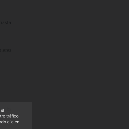
 hasta
uieres
 de Es
 el
ro tráfico.
do clic en