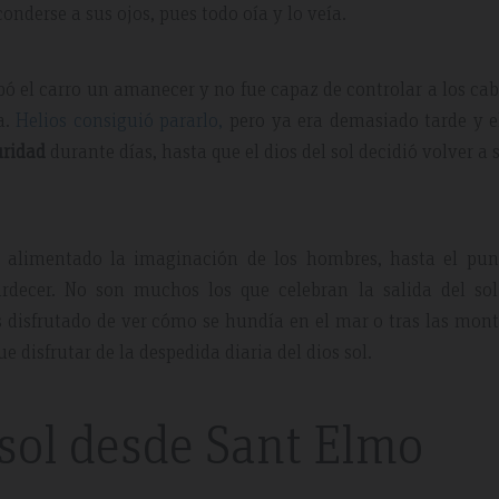
conderse a sus ojos, pues todo oía y lo veía.
bó el carro un amanecer y no fue capaz de controlar a los cab
a.
Helios consiguió pararlo,
pero ya era demasiado tarde y e
uridad
durante días, hasta que el dios del sol decidió volver a s
 May 2019
Expedia Review – Jan 2019
an alimentado la imaginación de los hombres, hasta el pun
decer. No son muchos los que celebran la salida del sol
 disfrutado de ver cómo se hundía en el mar o tras las mon
e disfrutar de la despedida diaria del dios sol.
nt And Area
Great Place
partment, very clean with
Excellent place to stay. Staff was 
 sol desde Sant Elmo
plenty of windows
friendly. I will definitely come bac
ting in a lot of natural
everything.