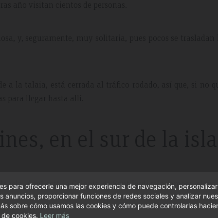
ras año visitan cientos de personas.
iosa, y, seguramente, muy solitaria, pues pocos se trasladan
e a la talaia, está cerrada al tráfico rodado, así que, si no q
s para llegar hasta allí.
ines, en el sur de la isla
a isla. Aquí está la Colonia de Sant Jordi y la famosa playa
s para ofrecerle una mejor experiencia de navegación, personalizar
s anuncios, proporcionar funciones de redes sociales y analizar nuest
ás sobre cómo usamos las cookies y cómo puede controlarlas hacien
 de cookies.
Leer más