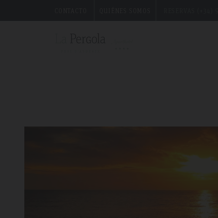
en un carro refulgente, hecho de oro, plata y joyas.
CONTACTO
QUIÉNES SOMOS
RESERVAS (+34) 9
">