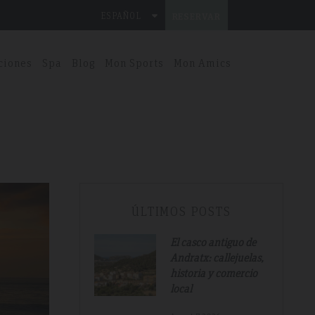
ESPAÑOL
RESERVAR
ciones
Spa
Blog
Mon Sports
Mon Amics
ÚLTIMOS POSTS
El casco antiguo de
Andratx: callejuelas,
historia y comercio
local