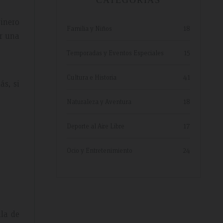
CATEGORIAS
hope to return.
rinero
Familia y Niños
18
ir una
Temporadas y Eventos Especiales
15
Cultura e Historia
41
ás, si
Naturaleza y Aventura
18
Deporte al Aire Libre
17
Ocio y Entretenimiento
24
la de