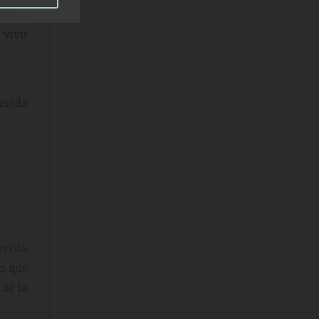
bien a
 vivir
rasada
evisto
o que
 de la