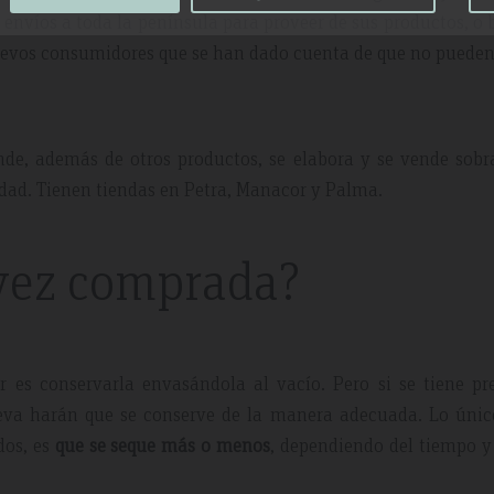
envíos a toda la península para proveer de sus productos, o 
uevos consumidores que se han dado cuenta de que no pueden
nde, además de otros productos, se elabora y se vende sob
idad. Tienen tiendas en Petra, Manacor y Palma.
vez comprada?
r es conservarla envasándola al vacío. Pero si se tiene pr
leva harán que se conserve de la manera adecuada. Lo únic
dos, es
que se seque más o menos
, dependiendo del tiempo y