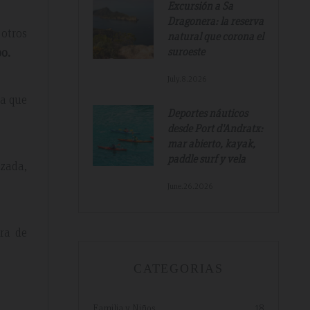
Excursión a Sa
Dragonera: la reserva
otros
natural que corona el
o.
suroeste
July.8.2026
ra que
Deportes náuticos
desde Port d'Andratx:
mar abierto, kayak,
Tripadvisdor Review – Mar 2019
paddle surf y vela
izada,
June.26.2026
Great And Relaxing Stay
ra de
amazing
Smart Aparthotel with great facilities and
k. Thanks for
location. Extremely helpful staff, nothing was 
CATEGORIAS
much trouble. Food pretty good, fruit selectio
fantastic. Would not hesitate to recommend a
hope to return.
Familia y Niños
18