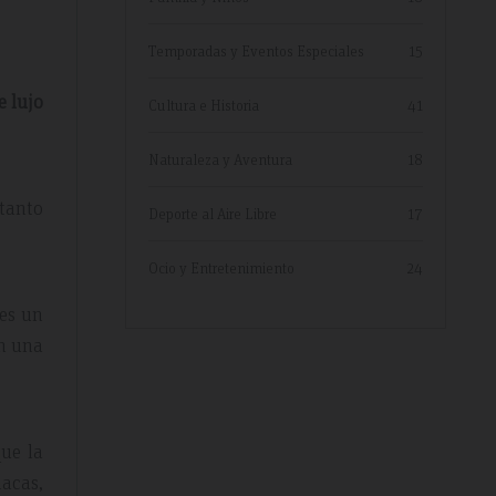
Temporadas y Eventos Especiales
15
e lujo
Cultura e Historia
41
Naturaleza y Aventura
18
tanto
Deporte al Aire Libre
17
Ocio y Entretenimiento
24
 es un
en una
ue la
nacas,