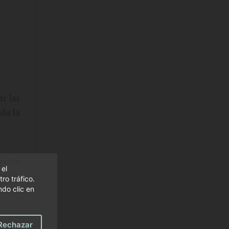
ar las
ada la
están
 el
aiot
y
ro tráfico.
do clic en
aiot y
Rechazar