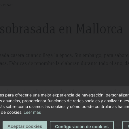
versas.
sobrasada en Mallorca
ada casera cuando llega la época. Sin embargo, para sabore
casa. Fábricas de renombre la elaboran durante todo el año, d
s. Llevan cien años haciendo todo tipo de sobrasadas y 
s para ofrecerle una mejor experiencia de navegación, personalizar
oran y venden el producto, además de fabricar también
cam
s anuncios, proporcionar funciones de redes sociales y analizar nuest
ás sobre cómo usamos las cookies y cómo puede controlarlas hacien
 de cookies.
Leer más
dicionales de Mallorca. Hacen butifarrones, longanizas y cam
Aceptar cookies
Configuración de cookies