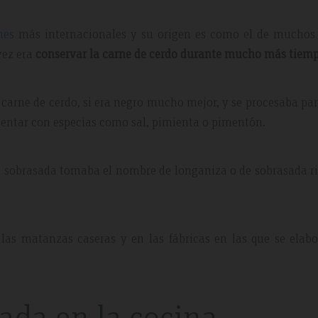
nes
más internacionales y su origen es como el de muchos 
vez era
conservar la carne de cerdo durante mucho más tiemp
 carne de cerdo, si era negro mucho mejor, y se procesaba pa
ntar con especias como sal, pimienta o pimentón.
 May 2019
Expedia Review – Jan 2019
la sobrasada tomaba el nombre de longaniza o de sobrasada r
nt And Area
Great Place
las matanzas caseras y en las fábricas en las que se elabo
partment, very clean with
Excellent place to stay. Staff was 
plenty of windows
friendly. I will definitely come bac
ting in a lot of natural
everything.
ada en la cocina