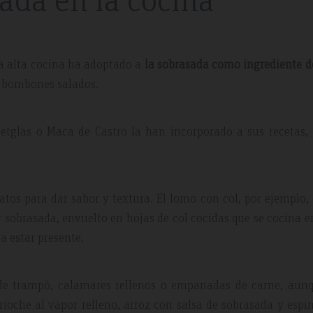
La alta cocina ha adoptado a
la sobrasada como ingrediente d
y bombones salados.
tglas o Maca de Castro la han incorporado a sus recetas, 
atos para dar sabor y textura. El lomo con col, por ejemplo,
y sobrasada, envuelto en hojas de col cocidas que se cocina 
a estar presente.
e trampó, calamares rellenos o empanadas de carne, aunq
ioche al vapor relleno, arroz con salsa de sobrasada y espi