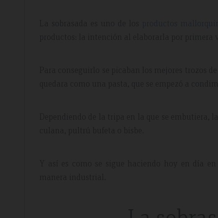
La sobrasada es uno de los
productos mallorqui
productos: la intención al elaborarla por primera 
Para conseguirlo se picaban los mejores trozos de
quedara como una pasta, que se empezó a condime
dor Review – April 2019
Booking Review –
Dependiendo de la tripa en la que se embutiera, 
culana, pultrú bufeta o bisbe.
l
Fantastic Apartme
Y así es como se sigue haciendo hoy en día en 
re whilst walking the GR221 for a
Plenty of space in our a
manera industrial.
 luxury and that is exactly what we
everything we needed, 
 the sunset made it extra special.
around the apartment let
light.
La sobras