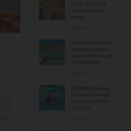
aceite, almendra y
vino en la mesa de
verano
July.30.2026
Atardecer en el Paseo
Marítimo: terrazas y
e
vida mediterránea en
Port d'Andratx
July.24.2026
El Mediterráneo bajo
la superficie: snorkel
tas de
en las aguas de Port
d'Andratx
re las
os los
July.16.2026