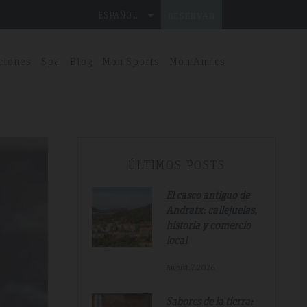
ESPAÑOL
RESERVAR
ciones
Spa
Blog
Mon Sports
Mon Amics
ÚLTIMOS POSTS
El casco antiguo de
Andratx: callejuelas,
historia y comercio
local
August.7.2026
Sabores de la tierra: