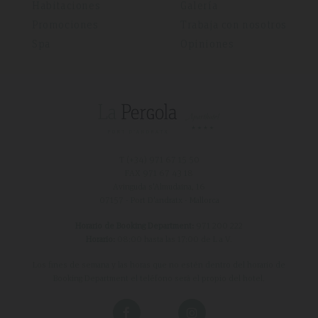
Habitaciones
Galería
Promociones
Trabaja con nosotros
Spa
Opiniones
T (+34)
971 67 15 50
FAX 971 67 43 18
Avinguda s'Almudaina, 16
07157 - Port D'andratx - Mallorca
Horario de Booking Department:
971 200 222
Horario:
08:00 hasta las 17:00 de L a V.
Los fines de semana y las horas que no estén dentro del horario de
Booking Department el teléfono será el propio del hotel.