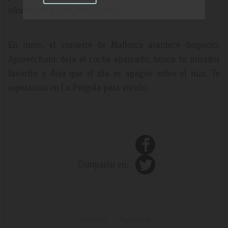
náutico de grupo, Mon Sports.
En junio, el suroeste de Mallorca atardece despacio.
Aprovéchalo: deja el coche aparcado, busca tu mirador
favorito y deja que el día se apague sobre el mar. Te
esperamos en La Pérgola para vivirlo.
Compartir en:
Anterior
Siguiente