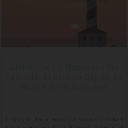
Tripadvisdor Review – April 2019
Wonderful
We stayed here whilst walking the GR221 for a little bit of luxury and
Atardeceres Y Miradores Del
that is exactly what we got. Watching the sunset made it extra
Suroeste: El Faro De Cap De Sa
n
special.
Mola Y Otros Rincones
En junio, los días se estiran y el suroeste de Mallorca
guarda lo mejor para el final de la tarde. Cuando el sol