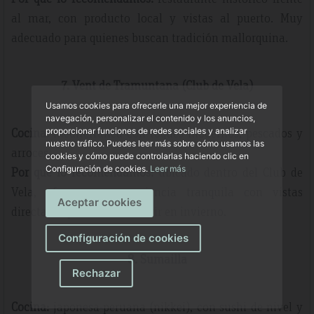
al mar, con producto local y vistas al puerto. Muy
adecuado para quienes buscan tradición mallorquina.
7. Vent de Tramuntana (Club de Vela)
Usamos cookies para ofrecerle una mejor experiencia de
navegación, personalizar el contenido y los anuncios,
Cocina:
mediterránea con toques modernos, pescados y
proporcionar funciones de redes sociales y analizar
nuestro tráfico. Puedes leer más sobre cómo usamos las
arroces.
cookies y cómo puede controlarlas haciendo clic en
Configuración de cookies.
Leer más
Por qué lo recomendamos:
ubicado dentro del Club de
Vela, ofrece una experiencia tranquila con vistas
Aceptar cookies
directas al puerto. Suele abrir en invierno.
Configuración de cookies
8. Sumailla
Rechazar
Cocina:
japonesa-peruana (nikkei), con sushi de nivel y