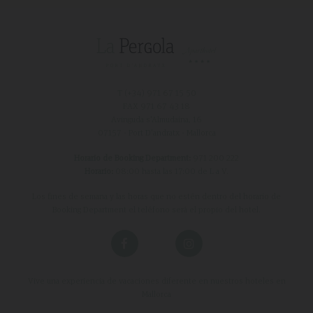
T (+34)
971 67 15 50
FAX 971 67 43 18
Avinguda s'Almudaina, 16
07157 - Port D'andratx - Mallorca
Horario de Booking Department:
971 200 222
Horario:
08:00 hasta las 17:00 de L a V.
Los fines de semana y las horas que no estén dentro del horario de
Booking Department el teléfono será el propio del hotel.
Vive una experiencia de vacaciones diferente en nuestros hoteles en
Mallorca