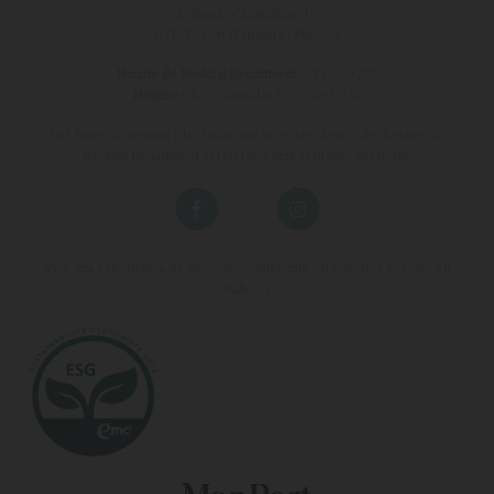
Avinguda s'Almudaina, 16
07157 - Port D'andratx - Mallorca
Horario de Booking Department:
971 200 222
Horario:
08:00 hasta las 17:00 de L a V.
Los fines de semana y las horas que no estén dentro del horario de
Booking Department el teléfono será el propio del hotel.
Vive una experiencia de vacaciones diferente en nuestros hoteles en
Mallorca