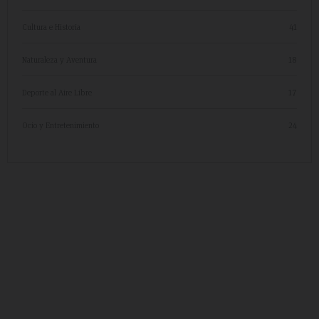
Cultura e Historia
41
Naturaleza y Aventura
18
Deporte al Aire Libre
17
Ocio y Entretenimiento
24