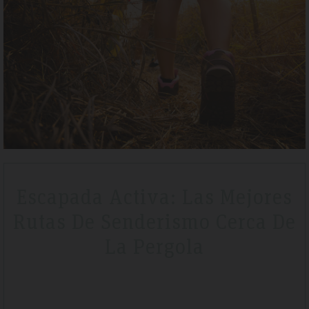
– April 2019
Tripadvisdor Review – A
Wonderful
la and was a lovely short break
We stayed here whilst walking the GR221
aded to half board before we
that is exactly what we got. Watching 
for money. The hotel is very clean
special.
Escapada Activa: Las Mejores
Rutas De Senderismo Cerca De
La Pergola