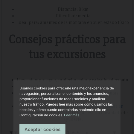
Distancia: 8 km
Dificultad: media
Ideal para: amantes de la montaña en buen estado físico
Consejos prácticos para
tus excursiones
Lleva siempre
agua, protector solar y calzado adecuado
.
Evita las horas centrales del día en verano.
Usamos cookies para ofrecerle una mejor experiencia de
Consulta el tiempo antes de salir y elige rutas
navegación, personalizar el contenido y los anuncios,
señalizadas.
proporcionar funciones de redes sociales y analizar
nuestro tráfico. Puedes leer más sobre cómo usamos las
Puedes pedir
recomendaciones personalizadas en
cookies y cómo puede controlarlas haciendo clic en
recepción
; el equipo de La Pergola estará encantado de
Configuración de cookies.
Leer más
ayudarte.
Aceptar cookies