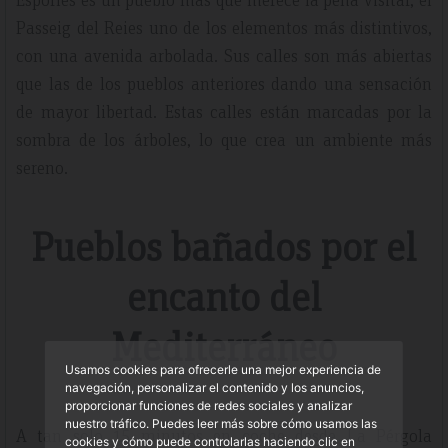
Passeig del Reies uno de los elementos más distintivos,
con una avenida arbolada. Sus calles son más abiertas
que las de los pueblos anteriores dando una sensación
de mayor libertad. Estas calles están marcadas por la
sombra de los árboles, lo que crea un ambiente más
sereno.
Pueblos bañados por el
encanto del
Mediterráneo
Usamos cookies para ofrecerle una mejor experiencia de
navegación, personalizar el contenido y los anuncios,
proporcionar funciones de redes sociales y analizar
nuestro tráfico. Puedes leer más sobre cómo usamos las
A tan solo 15 minutos en coche desde La Pérgola
cookies y cómo puede controlarlas haciendo clic en