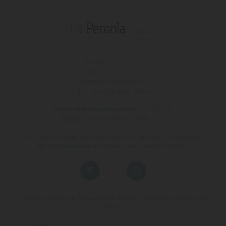
T (+34)
971 67 15 50
FAX 971 67 43 18
Avinguda s'Almudaina, 16
07157 - Port D'andratx - Mallorca
Horario de Booking Department:
971 200 222
Horario:
08:00 hasta las 17:00 de L a V.
Los fines de semana y las horas que no estén dentro del horario de
Booking Department el teléfono será el propio del hotel.
Vive una experiencia de vacaciones diferente en nuestros hoteles en
Mallorca