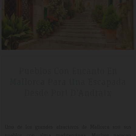
Tripadvisdor Review – April 2019
Bo
Wonderful
Fa
We stayed here whilst walking the GR221 for a little bit of luxury and
Ple
Pueblos Con Encanto En
that is exactly what we got. Watching the sunset made it extra
nee
Mallorca Para Una Escapada
special.
natu
Desde Port D'Andratx
Uno de los grandes atractivos de Mallorca son sus
pueblos con alma mediterránea. Muchos parecen