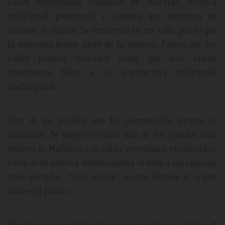
calles empedradas cubiertas de macetas, estética
tradicional preservada y cipreses que terminan de
colorear el cuadro. Se encuentra en un valle, por lo que
la montaña forma parte de la esencia. Pasear por sus
calles permite descubrir casas que han sabido
mantenerse fieles a la arquitectura tradicional
mallorquina.
Otro de los pueblos que ha permanecido intacto es
Fornalutx. Se presenta como uno de los pueblos más
bonitos de Mallorca, con calles estrechas y escalonadas.
Parte de su estética diferenciadora se debe a sus curiosas
tejas pintadas, "tejas moras", lo que desvela el origen
árabe del pueblo.
Esporles es un pueblo más que merece la pena visitar, el