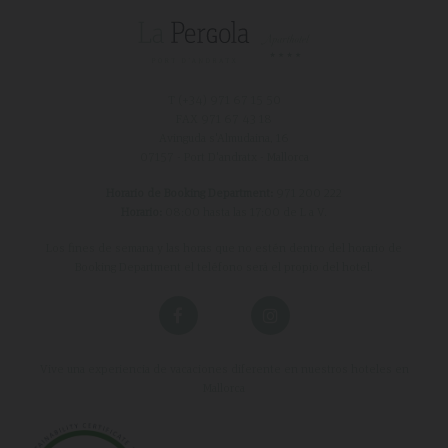
T (+34)
971 67 15 50
FAX 971 67 43 18
Avinguda s'Almudaina, 16
07157 - Port D'andratx - Mallorca
Horario de Booking Department:
971 200 222
Horario:
08:00 hasta las 17:00 de L a V.
Los fines de semana y las horas que no estén dentro del horario de
Booking Department el teléfono será el propio del hotel.
Vive una experiencia de vacaciones diferente en nuestros hoteles en
Mallorca