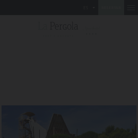
ES
RESERVAR
l 2019
Tripadvisdor Review – April 20