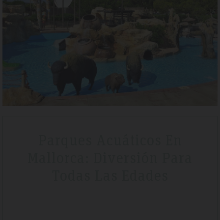
Wonderful
a lovely short break
We stayed here whilst walking the GR221 for a lit
lf board before we
that is exactly what we got. Watching the sunset
The hotel is very clean
special.
Parques Acuáticos En
Mallorca: Diversión Para
Todas Las Edades