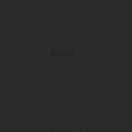
Home
Servicios
Habitaciones
Galería
Promociones
Trabaja con nosotros
Spa
Opiniones
T (+34)
971 67 15 50
FAX 971 67 43 18
Avinguda s'Almudaina, 16
07157 - Port D'andratx - Mallorca
Horario de Booking Department:
971 200 222
Horario:
08:00 hasta las 17:00 de L a V.
Los fines de semana y las horas que no estén dentro del horario de
Booking Department el teléfono será el propio del hotel.