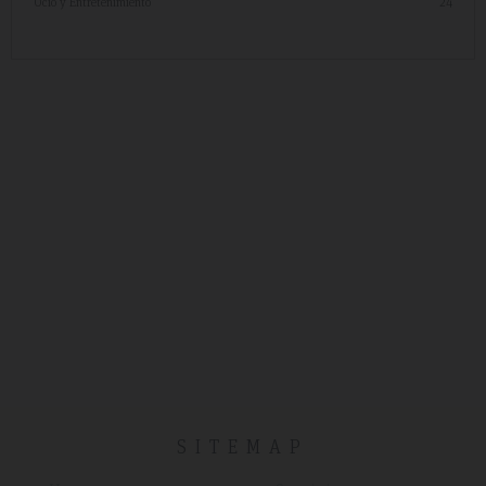
Ocio y Entretenimiento
24
SITEMAP