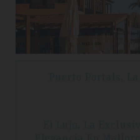
Puerto Portals, L
El Lujo, La Exclusi
Elegancia En Mallor