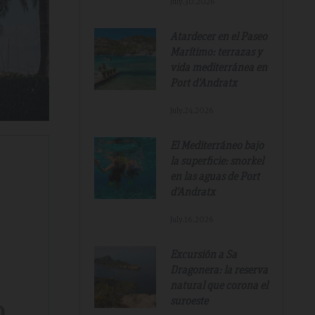
July.30.2026
Atardecer en el Paseo
Marítimo: terrazas y
vida mediterránea en
Port d'Andratx
July.24.2026
El Mediterráneo bajo
la superficie: snorkel
en las aguas de Port
d'Andratx
July.16.2026
Excursión a Sa
Dragonera: la reserva
natural que corona el
suroeste
o