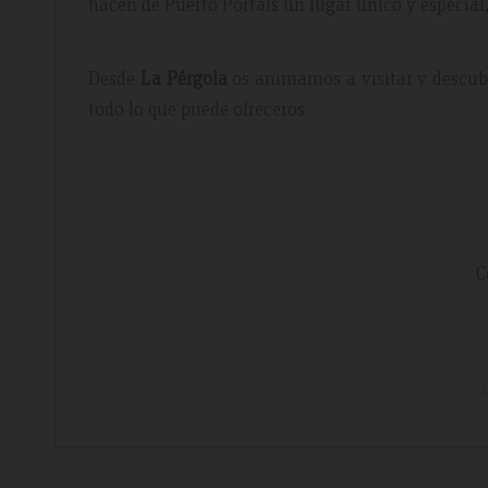
hacen de Puerto Portals un lugar único y especial,
Desde
La Pérgola
os animamos a visitar y descubr
todo lo que puede ofreceros
C
A