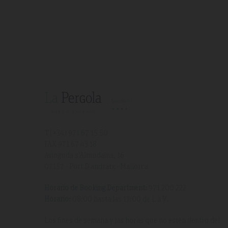
T (+34)
971 67 15 50
FAX 971 67 43 18
Avinguda s'Almudaina, 16
07157 - Port D'andratx - Mallorca
Horario de Booking Department:
971 200 222
Horario:
08:00 hasta las 17:00 de L a V.
Los fines de semana y las horas que no estén dentro del