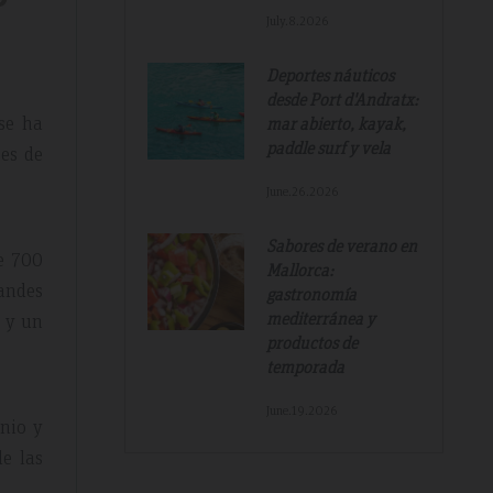
July.8.2026
Deportes náuticos
desde Port d'Andratx:
 se ha
mar abierto, kayak,
paddle surf y vela
tes de
June.26.2026
Sabores de verano en
de 700
Mallorca:
randes
gastronomía
mediterránea y
s y un
productos de
temporada
June.19.2026
unio y
de las