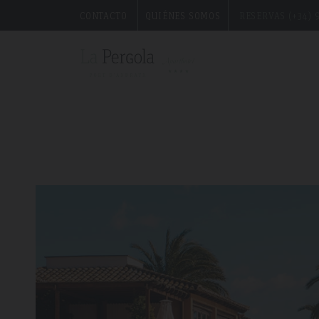
Puerto Portals, la exclusividad en Mallorca
CONTACTO
QUIÉNES SOMOS
RESERVAS (+34) 9
">