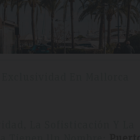
a Exclusividad En Mallorca
vidad, La Sofisticación Y La
ca Tienen Un Nombre:
Puert