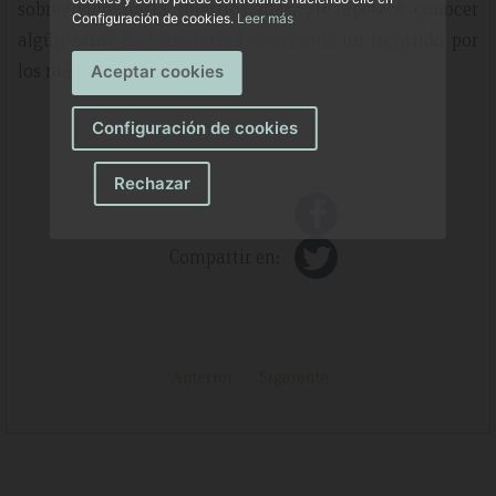
sobrevivido hasta nuestros días. ¿Te apetece conocer
Configuración de cookies.
Leer más
algún otro?
En esta entrada hacemos
un recorrido por
los más interesantes.
Aceptar cookies
Configuración de cookies
Rechazar
Compartir en:
Anterior
Siguiente