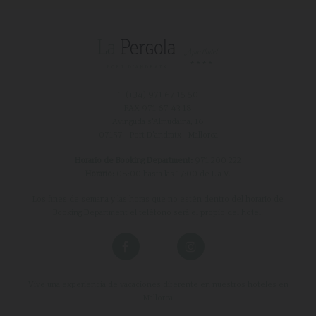
T (+34)
971 67 15 50
FAX 971 67 43 18
Avinguda s'Almudaina, 16
07157 - Port D'andratx - Mallorca
Horario de Booking Department:
971 200 222
Horario:
08:00 hasta las 17:00 de L a V.
Los fines de semana y las horas que no estén dentro del horario de
Booking Department el teléfono será el propio del hotel.
Vive una experiencia de vacaciones diferente en nuestros hoteles en
Mallorca