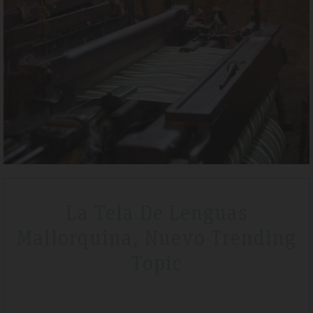
Tripadvisdor Review – April 2019
Wonderful
break
We stayed here whilst walking the GR221 for a little bit of luxur
e we
that is exactly what we got. Watching the sunset made it extra
ery clean
special.
La Tela De Lenguas
Mallorquina, Nuevo Trending
Topic