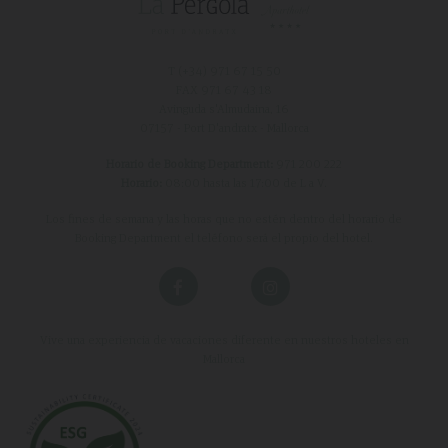
T (+34)
971 67 15 50
FAX 971 67 43 18
Avinguda s'Almudaina, 16
07157 - Port D'andratx - Mallorca
Horario de Booking Department:
971 200 222
Horario:
08:00 hasta las 17:00 de L a V.
Los fines de semana y las horas que no estén dentro del horario de
Booking Department el teléfono será el propio del hotel.
Vive una experiencia de vacaciones diferente en nuestros hoteles en
Mallorca