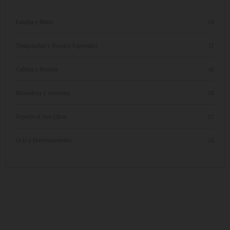
Familia y Niños
18
Temporadas y Eventos Especiales
15
Cultura e Historia
41
Naturaleza y Aventura
18
Deporte al Aire Libre
17
Ocio y Entretenimiento
24