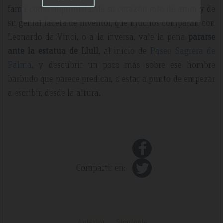
fama como alquimista, de su corazón roto de amor y de
su genial faceta de inventor, que muchos comparan con
Leonardo da Vinci, o a la inversa, vale la pena
pararse
ante la estatua de Llull
, al inicio de
Paseo Sagrera de
Palma,
y descubrir un poco más sobre ese hombre
barbudo que parece predicar, o estar a punto de empezar
a escribir, desde la altura.
Compartir en:
Anterior
Siguiente