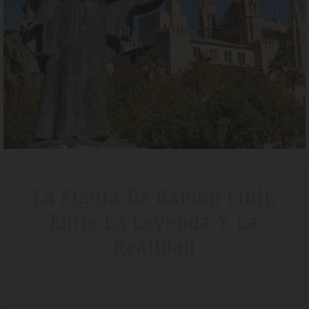
Tripadvisdor Review – April 2019
Wonderful
break
We stayed here whilst walking the GR221 for a little bit of luxur
e we
that is exactly what we got. Watching the sunset made it extra
ery clean
special.
La Figura De Ramon Llull,
Entre La Leyenda Y La
Realidad