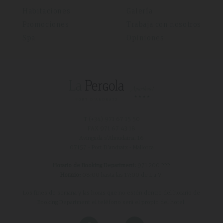
Habitaciones
Galería
Promociones
Trabaja con nosotros
Spa
Opiniones
T (+34)
971 67 15 50
FAX 971 67 43 18
Avinguda s'Almudaina, 16
07157 - Port D'andratx - Mallorca
Horario de Booking Department:
971 200 222
Horario:
08:00 hasta las 17:00 de L a V.
Los fines de semana y las horas que no estén dentro del horario de
Booking Department el teléfono será el propio del hotel.