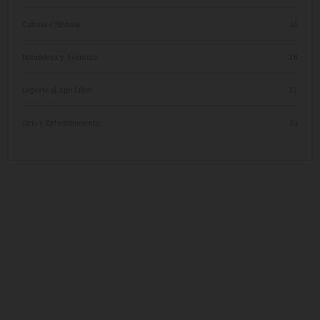
Cultura e Historia
41
Naturaleza y Aventura
18
Deporte al Aire Libre
17
Ocio y Entretenimiento
24