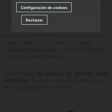
las que se especifica la cantidad y tipo de ingredientes
Configuración de cookies
que se han utilizado, así como el porcentaje de anís de
cada clase.
Rechazar
Muchos restaurantes de Mallorca siguen elaborando sus
propias hierbas y las ofrecen con orgullo a sus
comensales tras una comida o una cena. ¿Te atreverás a
crear tu propio licor de hierbas?
En La Pérgola
nos encantan los productos típicos
mallorquines
. Si quieres conocer más sobre ellos, te
recomendamos que l
eas esta entrada.