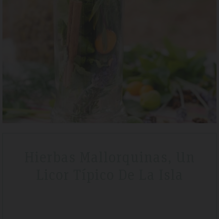
Tripadvisdor Review – April 2019
Wonderful
ak
We stayed here whilst walking the GR221 for a little bit of luxury 
e
that is exactly what we got. Watching the sunset made it extra
 clean
special.
Hierbas Mallorquinas, Un
Licor Típico De La Isla