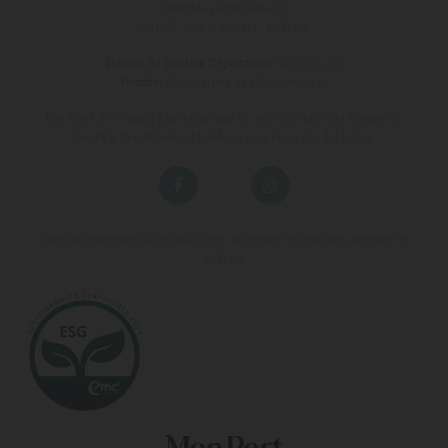
Avinguda s'Almudaina, 16
07157 - Port D'andratx - Mallorca
Horario de Booking Department:
971 200 222
Horario:
08:00 hasta las 17:00 de L a V.
Los fines de semana y las horas que no estén dentro del horario de
Booking Department el teléfono será el propio del hotel.
Vive una experiencia de vacaciones diferente en nuestros hoteles en
Mallorca