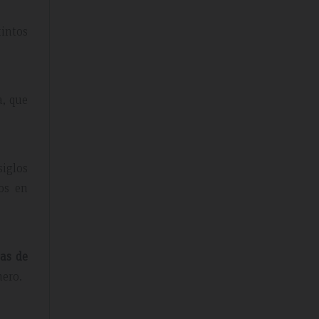
tintos
a, que
siglos
os en
tas de
mero.