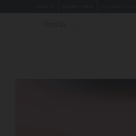
aceite, agua, harina, sal y levadura. No nos detendremos en los detalles de l
CONTACTO
QUIÉNES SOMOS
RESERVAS (+34) 9
">