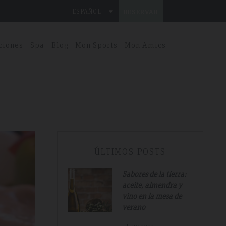
r que la masa repose al menos durante 45 minutos.
ESPAÑOL
RESERVAR
ciones
Spa
Blog
Mon Sports
Mon Amics
ÚLTIMOS POSTS
Sabores de la tierra:
aceite, almendra y
vino en la mesa de
verano