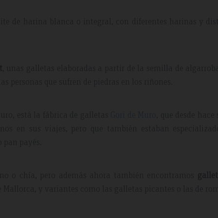
te de harina blanca o integral, con diferentes harinas y dis
t
, unas galletas elaboradas a partir de la semilla de algarrob
as personas que sufren de piedras en los riñones.
ro, está la fábrica de galletas
Gori de Muro
, que desde hace 
inos en sus viajes, pero que también estaban especializad
 pan payés.
lino o chía, pero además ahora también encontramos
galle
e Mallorca, y variantes como las galletas picantes o las de ro