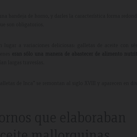
una bandeja de horno, y darles la característica forma redon
que son obligatorios.
 lugar a variaciones deliciosas: galletas de aceite con s
ígenes
eran sólo una manera de abastecer de alimento nutrit
an largas travesías.
lletas de Inca” se remontan al siglo XVIII y aparecen en di
ornos que elaboraban
aceite mallorquinas