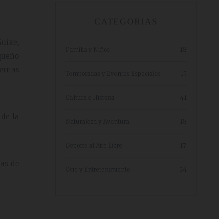
CATEGORIAS
Guixe,
Familia y Niños
18
queño
dernas
Temporadas y Eventos Especiales
15
Cultura e Historia
41
 de la
Naturaleza y Aventura
18
Deporte al Aire Libre
17
ras de
Ocio y Entretenimiento
24