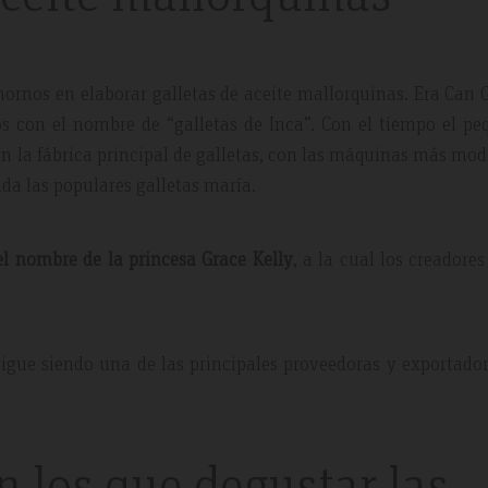
 hornos en elaborar galletas de aceite mallorquinas. Era Can 
s con el nombre de “galletas de Inca”. Con el tiempo el pe
 en la fábrica principal de galletas, con las máquinas más mo
ada las populares galletas maría.
l nombre de la princesa Grace Kel
ly
, a la cual los creadores
igue siendo una de las principales proveedoras y exportado
n los que degustar las