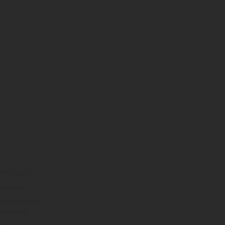
Servicios
Galería
Trabaja con
nosotros
Opiniones