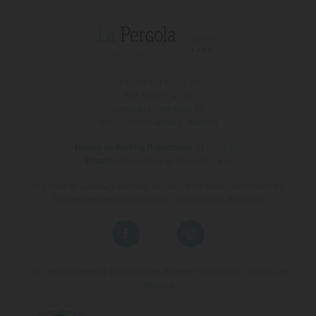
T (+34)
971 67 15 50
FAX 971 67 43 18
Avinguda s'Almudaina, 16
07157 - Port D'andratx - Mallorca
Horario de Booking Department:
971 200 222
Horario:
08:00 hasta las 17:00 de L a V.
Los fines de semana y las horas que no estén dentro del horario de
Booking Department el teléfono será el propio del hotel.
Vive una experiencia de vacaciones diferente en nuestros hoteles en
Mallorca