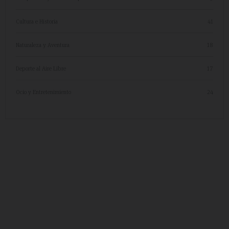
Cultura e Historia
41
Naturaleza y Aventura
18
Deporte al Aire Libre
17
Ocio y Entretenimiento
24