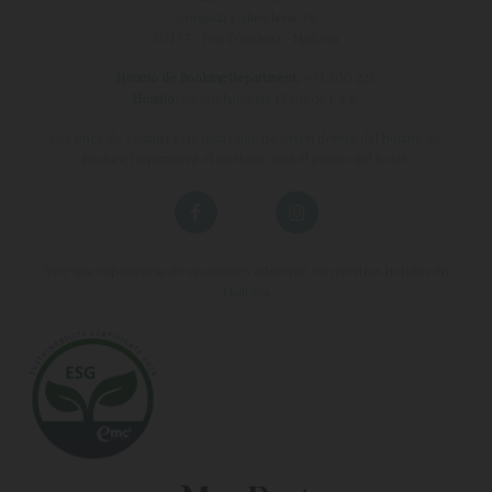
Avinguda s'Almudaina, 16
07157 - Port D'andratx - Mallorca
Horario de Booking Department:
971 200 222
Horario:
08:00 hasta las 17:00 de L a V.
Los fines de semana y las horas que no estén dentro del horario de
Booking Department el teléfono será el propio del hotel.
Vive una experiencia de vacaciones diferente en nuestros hoteles en
Mallorca