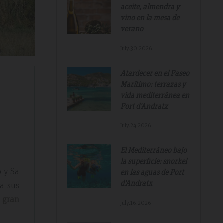
aceite, almendra y
vino en la mesa de
verano
July.30.2026
Atardecer en el Paseo
Marítimo: terrazas y
vida mediterránea en
Port d'Andratx
July.24.2026
El Mediterráneo bajo
la superficie: snorkel
o y Sa
en las aguas de Port
d'Andratx
a sus
n gran
July.16.2026