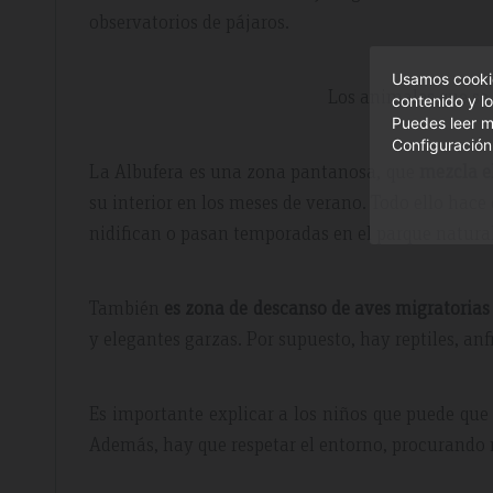
observatorios de pájaros.
Usamos cookie
Los animales que se 
contenido y lo
Puedes leer m
Configuración
La Albufera es una zona pantanosa, que
mezcla el
su interior en los meses de verano. Todo ello hace
nidifican o pasan temporadas en el parque natural,
También
es zona de descanso de aves migratoria
y elegantes garzas. Por supuesto, hay reptiles, an
Es importante explicar a los niños que puede que
Además, hay que respetar el entorno, procurando 