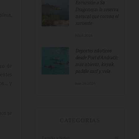
Excursión a Sa
Dragonera: la reserva
sfera,
natural que corona el
suroeste
July.8.2026
Deportes náuticos
desde Port d'Andratx:
mar abierto, kayak,
ro de
paddle surf y vela
rentes
tos… y
June.26.2026
nos se
CATEGORIAS
Familia y Niños
18