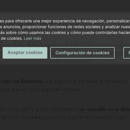
s para ofrecerle una mejor experiencia de navegación, personalizar
pueden ver en la Albufera de Alcudia
s anuncios, proporcionar funciones de redes sociales y analizar nuest
ás sobre cómo usamos las cookies y cómo puede controlarlas hacien
 de cookies.
Leer más
 agua dulce de los torrentes, y la salada del mar
que se aden
Aceptar cookies
 que sea el hábitat perfecto para más de 230 especies de pájar
Configuración de cookies
 como la foja, el ánade real o la cigüeñuela.
s como los flamencos
, y el lugar en el que pasar el invierno de
fibios, y peces como anguilas o lubinas.
 no sea la época, o que simplemente,
los animales no se deje
mantener la voz baja, sin correr o hacer movimientos rudos.