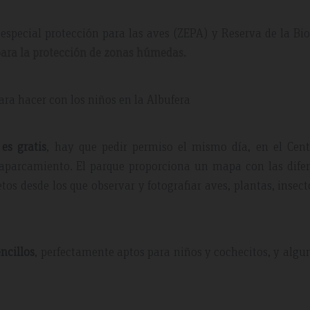
special protección para las aves (ZEPA) y Reserva de la Bio
ara la protección de zonas húmedas.
Tripadvisdor Review – April 2019
ara hacer con los niños en la Albufera
Fabulous Short Break
es gratis
, hay que pedir permiso el mismo día, en el Cent
 aparcamiento. El parque proporciona un mapa con las dife
ce and
This is our third stay at la Pergola and was a
endly and
lovely short break before the Easter rush. We
tos desde los que observar y fotografiar aves, plantas, insec
upgraded to half board before we travelled and
feel we got value for money. The hotel is very
clean and the staff very friendly…
ncillos
, perfectamente aptos para niños y cochecitos, y algu