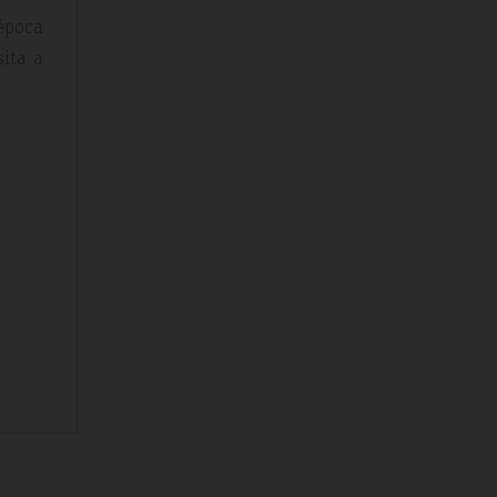
 época
ita a