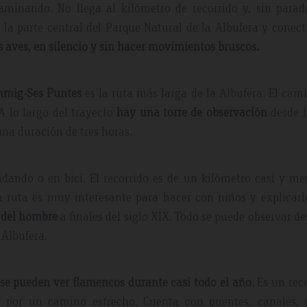
aminando. No llega al kilómetro de recorrido y, sin parada
la parte central del Parque Natural de la Albufera y conec
s aves, en silencio y sin hacer movimientos bruscos.
nmig-Ses Puntes
es la ruta más larga de la Albufera. El cam
A lo largo del trayecto
hay una torre de observación
desde l
una duración de tres horas.
dando o en bici. El recorrido es de un kilómetro casi y me
a ruta es muy interesante para hacer con niños y explicar
 del hombre
a finales del siglo XIX. Todo se puede observar de
 Albufera.
se pueden ver flamencos durante casi todo el año.
Es un rec
a, por un camino estrecho. Cuenta con puentes, canales, 