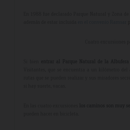
En 1988 fue declarado Parque Natural y Zona de e
además de estar incluida
en el convenio Ramsar
p
 Mar 2019
Booking review – June 2019
Cuatro excursiones p
ay
Exepcional
Si bien
entrar al Parque Natural de la Albufera 
Visitantes, que se encuentra a un kilómetro del
acilities and
Breakfast is really great with huge choi
taff, nothing was too
quality food. The staff is incredibly fri
rutas que se pueden realizar y sus miradores secre
d, fruit selection
helpful!
si hay suerte, vacas.
te to recommend and
En las cuatro excursiones
los caminos son muy se
pueden hacer en bicicleta.