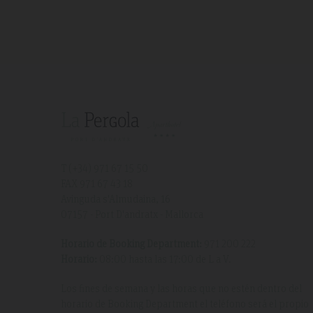
T (+34)
971 67 15 50
FAX 971 67 43 18
Avinguda s'Almudaina, 16
07157 - Port D'andratx - Mallorca
Horario de Booking Department:
971 200 222
Horario:
08:00 hasta las 17:00 de L a V.
Los fines de semana y las horas que no estén dentro del
horario de Booking Department el teléfono será el propio