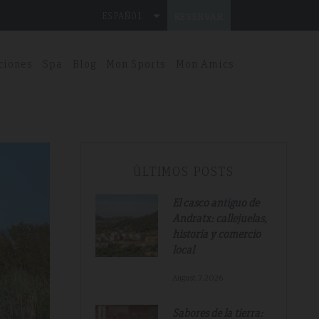
ESPAÑOL
RESERVAR
ciones
Spa
Blog
Mon Sports
Mon Amics
ÚLTIMOS POSTS
El casco antiguo de
Andratx: callejuelas,
historia y comercio
local
August.7.2026
Sabores de la tierra: