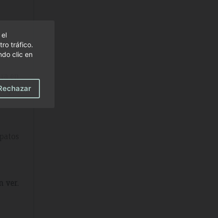
 el
ro tráfico.
do clic en
tra en
os que
Rechazar
 patos
n ver
.