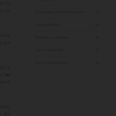
s, la
ta con
Temporadas y Eventos Especiales
15
Cultura e Historia
41
ino se
Naturaleza y Aventura
18
a que
Deporte al Aire Libre
17
Ocio y Entretenimiento
24
dio, y
les
las
sde el
orrido
y dos