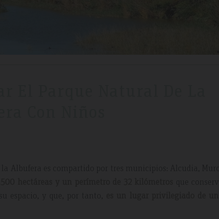
ar El Parque Natural De La
era Con Niños
e la Albufera es compartido por tres municipios: Alcudia, Mur
500 hectáreas y un perímetro de 32 kilómetros
que conserv
 su espacio, y que, por tanto,
es un lugar privilegiado de u