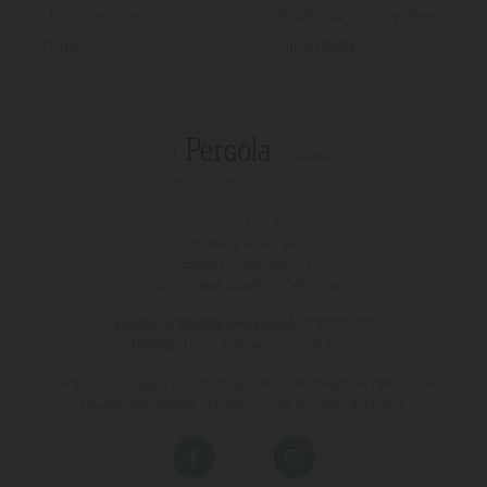
Promociones
Trabaja con nosotros
Spa
Opiniones
T (+34)
971 67 15 50
FAX 971 67 43 18
Avinguda s'Almudaina, 16
07157 - Port D'andratx - Mallorca
Horario de Booking Department:
971 200 222
Horario:
08:00 hasta las 17:00 de L a V.
Los fines de semana y las horas que no estén dentro del horario de
Booking Department el teléfono será el propio del hotel.