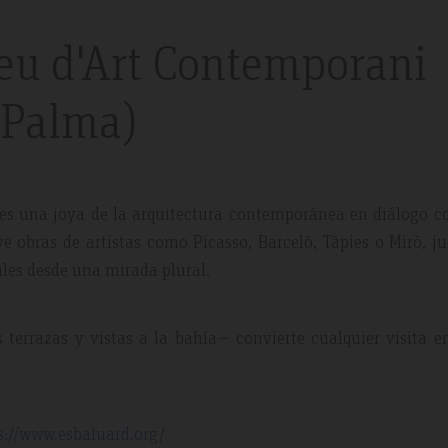
eu d'Art Contemporani
(Palma)
 May 2019
Expedia Review – Jan 2019
 es una joya de la arquitectura contemporánea en diálogo c
 obras de artistas como Picasso, Barceló, Tàpies o Miró, j
les desde una mirada plural.
nt And Area
Great Place
 terrazas y vistas a la bahía— convierte cualquier visita 
partment, very clean with
Excellent place to stay. Staff was 
plenty of windows
friendly. I will definitely come bac
ting in a lot of natural
everything.
s://www.esbaluard.org/