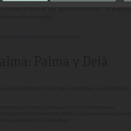
calidad de sus exposiciones y su compromiso con la creación 
en el corazón de Inca es una parada estimulante. Su progra
nes y eventos culturales.
.com/ca/espai/sa-quartera-centre-dart
 alma: Palma y Deià
scena de galerías vivas y muy conectadas con el territorio:
n un antiguo oratorio, combina arte sacro y contemporáneo.
 de los pueblos más bohemios de Mallorca, expone obras que dialoga
y la espiritualidad de la Tramuntana.