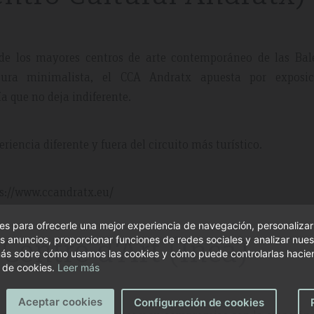
 de los mayores centros de arte contemporáneo de las Bale
ura minimalista, el CCA Andratx apuesta por exposic
ía que no deja indiferente.
iencia diferente y fuera del circuito más turístico.
ps://www.ccandratx.eu/
s para ofrecerle una mejor experiencia de navegación, personalizar
Centre d'Art (Inca)
s anuncios, proporcionar funciones de redes sociales y analizar nuest
ás sobre cómo usamos las cookies y cómo puede controlarlas hacien
 de cookies.
Leer más
Aceptar cookies
Configuración de cookies