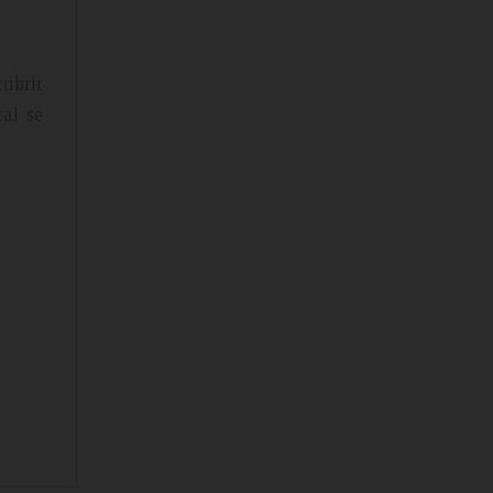
cubrir
ral se