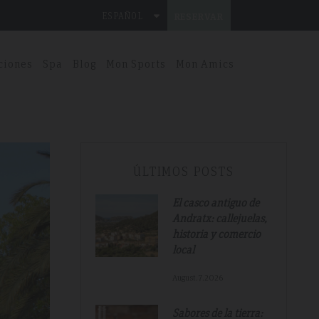
ESPAÑOL
RESERVAR
ciones
Spa
Blog
Mon Sports
Mon Amics
ÚLTIMOS POSTS
El casco antiguo de
Andratx: callejuelas,
historia y comercio
local
August.7.2026
Sabores de la tierra: