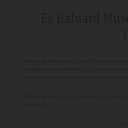
Es Baluard Mus
dor Review – April 2019
Booking Review –
Ubicado en el baluarte de Sant Pere, este museo
antiguas murallas de Palma. Su colección incluye
exposiciones temporales que abordan temas actua
l
Fantastic Apartme
Además de sus salas, el propio edificio —con sus
re whilst walking the GR221 for a
Plenty of space in our a
experiencia.
 luxury and that is exactly what we
everything we needed, 
 the sunset made it extra special.
around the apartment let
light.
? http