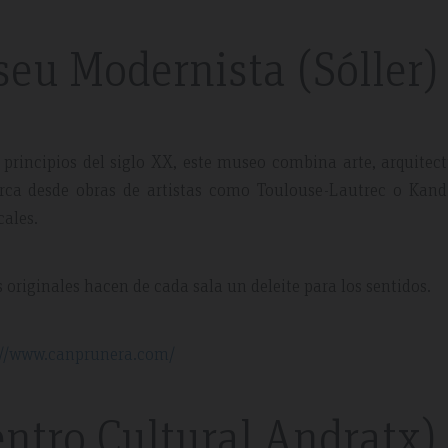
eu Modernista (Sóller)
principios del siglo XX, este museo combina arte, arquitec
rca desde obras de artistas como Toulouse-Lautrec o Kand
cales.
 originales hacen de cada sala un deleite para los sentidos.
s://www.canprunera.com/
ntro Cultural Andratx)