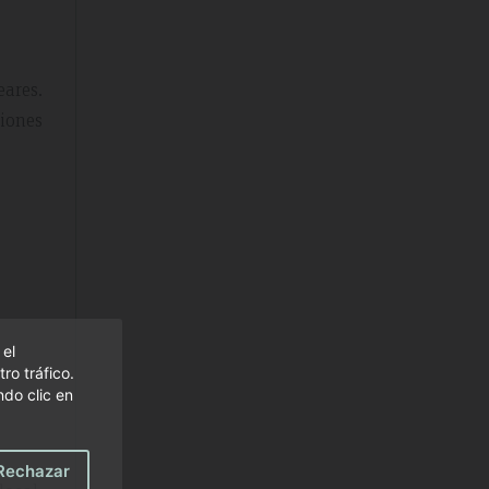
ares.
iones
 el
ro tráfico.
do clic en
Rechazar