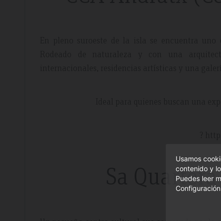
En pleno suroeste de la isla se encuentra uno
Rodeado de naturaleza y con una arquitect
internacionales, residencias artísticas y una galer
Ideal para quienes buscan una exper
? htt
Usamos cookie
Sa Quartera 
contenido y lo
Puedes leer m
Configuración