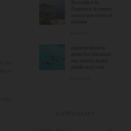
Excursión a Sa
Dragonera: la reserva
natural que corona el
suroeste
July.8.2026
Deportes náuticos
desde Port d'Andratx:
mar abierto, kayak,
Tripadvisdor Review – Mar 2019
on las
paddle surf y vela
unto a
June.26.2026
Great And Relaxing Stay
en una
amazing
Smart Aparthotel with great facilities and
k. Thanks for
location. Extremely helpful staff, nothing was 
CATEGORIAS
much trouble. Food pretty good, fruit selectio
fantastic. Would not hesitate to recommend a
hope to return.
Familia y Niños
18