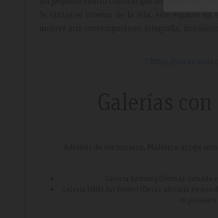
Un pequeño centro cultural que sorprende por la 
Si visitas el interior de la isla, este espacio 
incluye arte contemporáneo, fotografía, instalacio
? https://incaciutat
Galerías con
Además de los museos, Mallorca acoge una e
Galería Kewenig (Palma): situada e
Galería HMH Art Project (Deià): ubicada en uno
el paisaje 