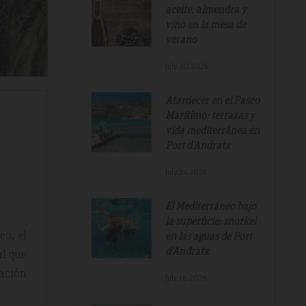
aceite, almendra y
vino en la mesa de
verano
July.30.2026
Atardecer en el Paseo
Marítimo: terrazas y
vida mediterránea en
Port d'Andratx
July.24.2026
El Mediterráneo bajo
la superficie: snorkel
eo, el
en las aguas de Port
d'Andratx
al que
ración
July.16.2026