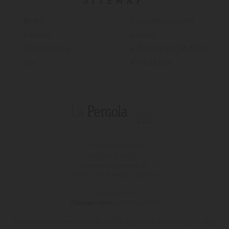
SITEMAP
Home
Dienstleistungen
Zimmer
Galerie
Promotionen
Arbeiten Site Mit Uns
Spa
Meinungen
T (+34)
971 67 15 50
FAX 971 67 43 18
Avinguda s'Almudaina, 16
07157 - Port D'andratx - Mallorca
:
971 200 222
Öffnungszeiten:
08:00 bis 17:00
An Wochenenden und außerhalb der Öffnungszeiten der Buchungsabteilung