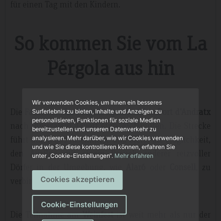
für einen Tag mit den Kindern.
So kommen Sie vom La
Pérgola aus hin
Wir verwenden Cookies, um Ihnen ein besseres
Die Fahrt
vom
La Pérgola Aparthotel
in
Port d'Andratx
Surferlebnis zu bieten, Inhalte und Anzeigen zu
personalisieren, Funktionen für soziale Medien
nach Binissalem dauert etwa 45 Minuten. Die Strecke
bereitzustellen und unseren Datenverkehr zu
führt durch das Inselinnere und bietet die Möglichkeit,
analysieren. Mehr darüber, wie wir Cookies verwenden
und wie Sie diese kontrollieren können, erfahren Sie
den Ausflug mit einem Besuch anderer reizvoller
unter „Cookie-Einstellungen“.
Mehr erfahren
Dörfer in der Umgebung, wie
Alaró
oder
Consell
, zu
Cookies akzeptieren
verbinden.
Cookie-Einstellungen
Die Teilnahme am
Weinfest
ist weit mehr als nur der