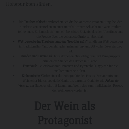
Höhepunkten zählen:
Die Traubenschlacht
: wahrscheinlich die bekannteste Veranstaltung, bei der
Hunderte von Menschen an einer unterhaltsamen Schlacht mit Weintrauben
teilnehmen. Es handelt sich um ein beliebtes Ereignis, das den Überfluss und
die Freude über die vollendete Ernte symbolisiert.
Wettbewerbe im Traubenstampfen "trepitjar raïm"
: an diesen Wettbewerben
im traditionellen Traubenstampfen nehmen Jung und Alt voller Begeisterung
teil.
Paraden und Livemusik
: Musikkapellen, Teufelsfiguren und Tanzgruppen
erfüllen die Straßen des Dorfes mit Farbe.
Feuerläufe
: Feuershows mit Dämonen und Pyrotechnik, typisch für die
mallorquinische Kultur.
Einheimische Küche
: einer der Höhepunkte des Festes. Restaurants und
Weinkeller bieten spezielle Menüs an, darunter Gerichte wie
Fideus de
Vermar
, ein Nudelgericht mit Lamm und Wein, das zum traditionellen Rezept
der Weinlese geworden ist.
Der Wein als
Protagonist