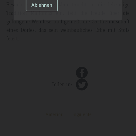
Besuch eines Festes: Man taucht in die lebendige
Ablehnen
Tradition Mallorcas ein, teilt die Freude über die
gelungene Weinlese und genießt die Gastfreundschaft
eines Dorfes, das sein weinbauliches Erbe mit Stolz
feiert.
Teilen in:
Anterior
Siguiente