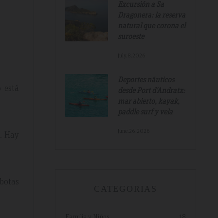
Excursión a Sa
Dragonera: la reserva
natural que corona el
suroeste
July.8.2026
Deportes náuticos
 está
desde Port d'Andratx:
mar abierto, kayak,
a
paddle surf y vela
We
 and
June.26.2026
l. Hay
ry
 botas
CATEGORIAS
Familia y Niños
18