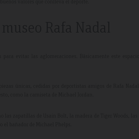
 buenos valores que conlleva el deporte.
l museo Rafa Nadal
19
Tripadvisdor Review – April 2019
Fabulous Short Break
s para evitar las aglomeraciones. Básicamente este espacio
ge choice and
This is our third stay at la Pergola and was 
ibly friendly and
lovely short break before the Easter rush. 
upgraded to half board before we travelled
piezas únicas, cedidas por deportistas amigos de Rafa Nada
feel we got value for money. The hotel is ve
esto, como la camiseta de Michael Jordan.
clean and the staff very friendly…
 las zapatillas de Usain Bolt, la madera de Tiger Woods, las
 o el bañador de Michael Phelps.