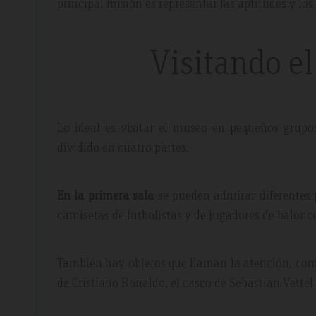
principal misión es representar las aptitudes y los
Visitando e
view – Mar 2019
Booking review – June 20
ing Stay
Exepcional
Lo ideal es visitar el museo en pequeños grupo
dividido en cuatro partes.
 great facilities and
Breakfast is really great with hu
elpful staff, nothing was too
quality food. The staff is incred
etty good, fruit selection
helpful!
En la primera sala
se pueden admirar diferentes 
 hesitate to recommend and
camisetas de futbolistas y de jugadores de balonc
También hay objetos que llaman la atención, como
de Cristiano Ronaldo, el casco de Sebastian Vettel