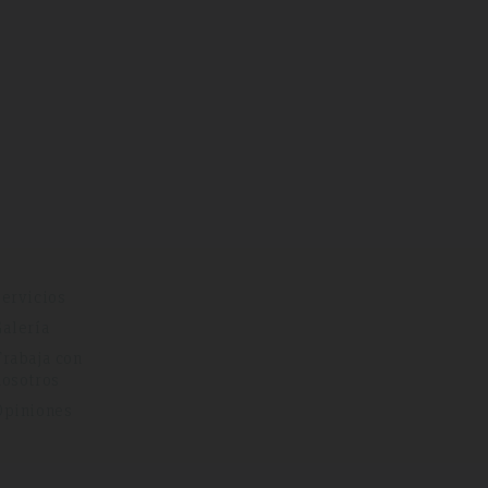
Servicios
Galería
Trabaja con
nosotros
Opiniones