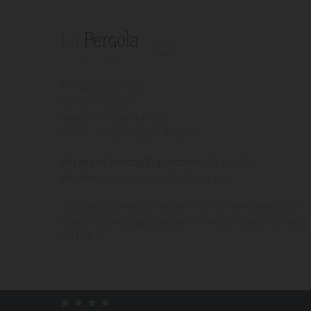
T (+34)
971 67 15 50
FAX 971 67 43 18
Avinguda s'Almudaina, 16
07157 - Port D'andratx - Mallorca
Horario de Booking Department:
971 200 222
Horario:
08:00 hasta las 17:00 de L a V.
Los fines de semana y las horas que no estén dentro del
horario de Booking Department el teléfono será el propio
del hotel.