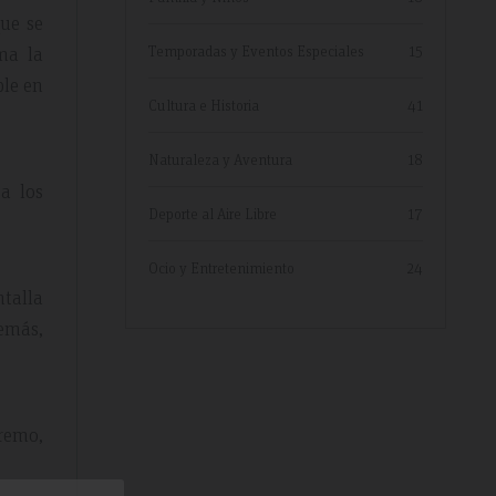
ue se
ma la
Temporadas y Eventos Especiales
15
ble en
Cultura e Historia
41
Naturaleza y Aventura
18
a los
Deporte al Aire Libre
17
Ocio y Entretenimiento
24
ntalla
demás,
 remo,