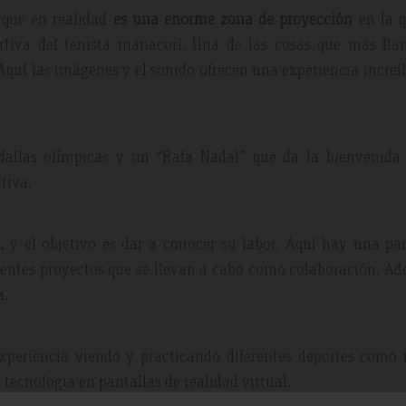
 que en realidad
es una enorme zona de proyección
en la q
rtiva del tenista manacorí. Una de las cosas que más lla
Aquí las imágenes y el sonido ofrecen una experiencia increí
llas olímpicas y un “Rafa Nadal” que da la bienvenida 
tiva.
a
, y el objetivo es dar a conocer su labor. Aquí hay una pa
ferentes proyectos que se llevan a cabo como colaboración. A
a.
experiencia viendo y practicando diferentes deportes como
 tecnología en pantallas de realidad virtual.