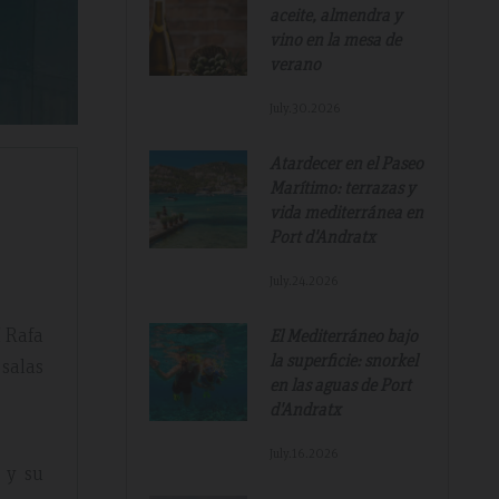
aceite, almendra y
vino en la mesa de
verano
July.30.2026
Atardecer en el Paseo
Marítimo: terrazas y
vida mediterránea en
Port d'Andratx
July.24.2026
í Rafa
El Mediterráneo bajo
la superficie: snorkel
salas
en las aguas de Port
d'Andratx
July.16.2026
 y su