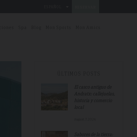
ESPAÑOL
RESERVAR
ciones
Spa
Blog
Mon Sports
Mon Amics
ÚLTIMOS POSTS
El casco antiguo de
Andratx: callejuelas,
historia y comercio
local
August.7.2026
Sabores de la tierra: