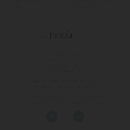
Spa
Opiniones
T (+34)
971 67 15 50
FAX 971 67 43 18
Avinguda s'Almudaina, 16
07157 - Port D'andratx - Mallorca
Horario de Booking Department:
971 200 222
Horario:
08:00 hasta las 17:00 de L a V.
Los fines de semana y las horas que no estén dentro del horario de
Booking Department el teléfono será el propio del hotel.