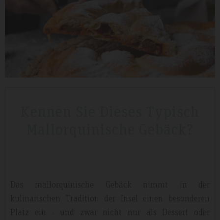
Tripadvisdor Review – April 2019
B
Wonderful
Fa
Kennen Sie Dieses Typisch
We stayed here whilst walking the GR221 for a little bit of luxury and
Ple
that is exactly what we got. Watching the sunset made it extra
nee
Mallorquinische Gebäck?
special.
nat
Das mallorquinische Gebäck nimmt in der
kulinarischen Tradition der Insel einen besonderen
Platz ein - und zwar nicht nur als Dessert oder