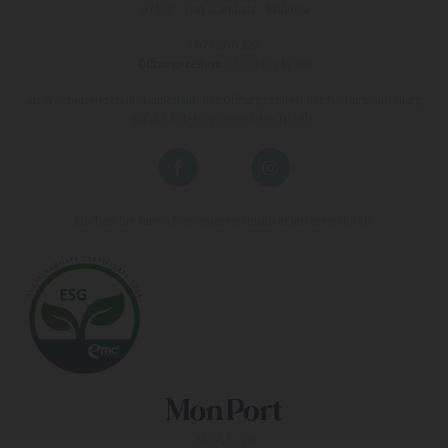
07157 - Port D'andratx - Mallorca
:
971 200 222
Öffnungszeiten:
08:00 bis 17:00
An Wochenenden und außerhalb der Öffnungszeiten der Buchungsabteilung
gilt die Telefonnummer des Hotels.
Erleben Sie einen besonderen Urlaub in unseren Hotels