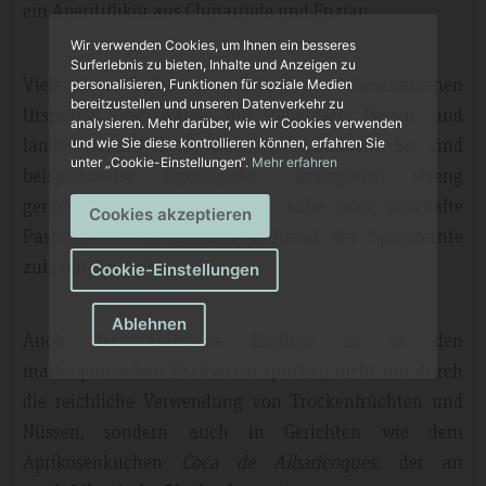
ein Aperitiflikör aus Chinarinde und Enzian.
Wir verwenden Cookies, um Ihnen ein besseres
Surferlebnis zu bieten, Inhalte und Anzeigen zu
Viele dieser Süßigkeiten haben einen bescheidenen
personalisieren, Funktionen für soziale Medien
bereitzustellen und unseren Datenverkehr zu
Ursprung und waren mit religiösen Festen und
analysieren. Mehr darüber, wie wir Cookies verwenden
landwirtschaftlichen Arbeiten verbunden. So sind
und wie Sie diese kontrollieren können, erfahren Sie
unter „Cookie-Einstellungen“.
Mehr erfahren
beispielsweise
Espinagades
–wenngleich streng
genommen keine Süßspeise- süße oder herzhafte
Cookies akzeptieren
Pasteten, die traditionell während der Spinaternte
zubereitet wurden.
Cookie-Einstellungen
Ablehnen
Auch der arabische Einfluss ist in den
mallorquinischen Backwaren spürbar, nicht nur durch
die reichliche Verwendung von Trockenfrüchten und
Nüssen, sondern auch in Gerichten wie dem
Aprikosenkuchen
Coca de Albaricoques
, der an