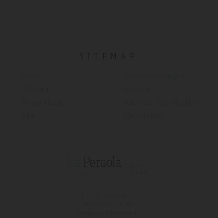
SITEMAP
Home
Dienstleistungen
Zimmer
Galerie
Promotionen
Arbeiten Site Mit Uns
Spa
Meinungen
T (+34)
971 67 15 50
FAX 971 67 43 18
Avinguda s'Almudaina, 16