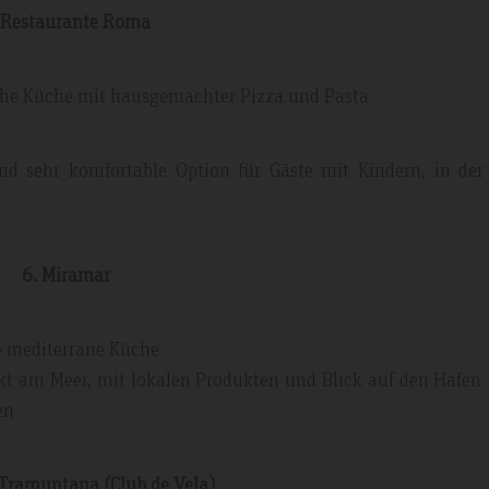
 Restaurante Roma
ische Küche mit hausgemachter Pizza und Pasta
und sehr komfortable Option für Gäste mit Kindern, in der
6. Miramar
he mediterrane Küche
ekt am Meer, mit lokalen Produkten und Blick auf den Hafen -
en
 Tramuntana (Club de Vela)