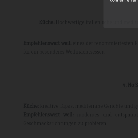
Küche:
Hochwertige italienische und medit
Empfehlenswert weil:
eines der renommiertesten R
für ein besonderes Weihnachtsessen
4. No 
Küche:
kreative Tapas, mediterrane Gerichte und 
Empfehlenswert weil:
modernes und entspannt
Geschmacksrichtungen zu probieren