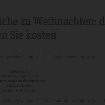
üche zu Weihnachten: d
n Sie kosten
une 2019
Tripadvisdor Review – Apri
h spezielle Gerichte, die Sie einfach probieren müssen:
Galets
-Suppe
Fabulous Short Break
Spanferkel aus dem Holzofen
nachtssuppe mit Fleischbällchen
Weihnachtskuchen
t with huge choice and
This is our third stay at la Pergola
Hausgemachte
Turrones
s incredibly friendly and
lovely short break before the Easte
upgraded to half board before we t
len Märkten kaufen. Der
Wochenmarkt in
Andratx
bietet f
feel we got value for money. The ho