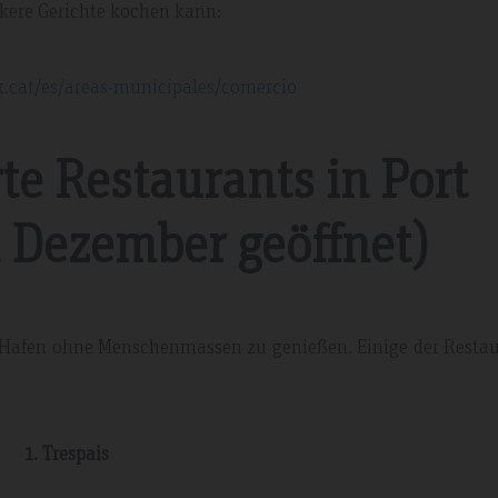
kere Gerichte kochen kann:
clean and the staff very friendly…
x.cat/es/areas-municipales/comercio
e Restaurants in Port
 Dezember geöffnet)
 Hafen ohne Menschenmassen zu genießen. Einige der Restau
1. Trespais