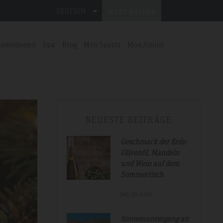
DEUTSCH
JETZT BUCHEN
romotionen
Spa
Blog
Mon Sports
Mon Amics
NEUESTE BEITRÄGE
Geschmack der Erde:
Olivenöl, Mandeln
und Wein auf dem
Sommertisch
July.30.2026
Sonnenuntergang an