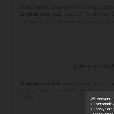
Küche
:
kreative europäische Fusion (deutsch, fran
Empfehlenswert weil:
Eines der beliebtesten 
gemütlichen Atmosphäre und außergewöhnlichem S
Küche:
zeitgenössisc
Empfehlenswert weil:
Das Restaurant befindet s
Zutaten und elegante Gerichte. Im Winter ist e
geöffnet.
Wir verwenden
zu personalis
zu analysiere
können, erfah