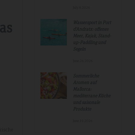
July.8.2026
as
Wassersport in Port
d'Andratx: offenes
Meer, Kajak, Stand-
up-Paddling und
Segeln
June.26.2026
l 2019
Sommerliche
Aromen auf
Mallorca:
mediterrane Küche
und saisonale
Produkte
 and was a
r rush. We
June.19.2026
ravelled and
rische
tel is very