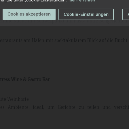
3. Villa Italia
Cookies akzeptieren
Cookie-Einstellungen
errane Küche mit Schwerpunkt auf Pasta und Fischgerichten
estaurants am Hafen mit spektakulärem Blick auf die Bucht -
Stress Wine & Gastro Bar
gute Weinkarte
es Ambiente, ideal, um Gerichte zu teilen und versch