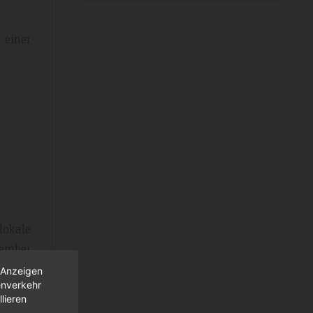
 einer
lokale
zember
d Anzeigen
enverkehr
lieren