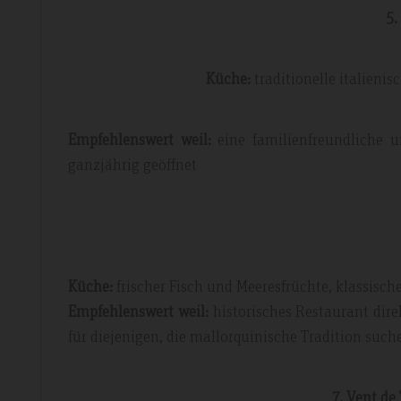
5.
Küche:
traditionelle italien
Empfehlenswert weil:
eine familienfreundliche 
ganzjährig geöffnet
Küche:
frischer Fisch und Meeresfrüchte, klassisc
Empfehlenswert weil:
historisches Restaurant dir
für diejenigen, die mallorquinische Tradition such
7. Vent de