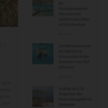
der
Strandpromenade:
Terrassen und
mediterranes Leben
in Port d'Andratx
July.24.2026
er
Das Mittelmeer unter
der Oberfläche:
Schnorcheln in den
Gewässern von Port
d'Andratx
July.16.2026
z noch
Ausflug nach Sa
nellen
Dragonera: das
 guten
Naturschutzgebiet im
 eines
Südwesten