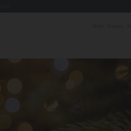
0 222
Hotel
Zimmer
P