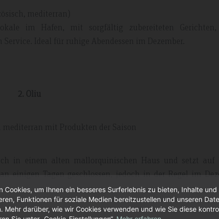
zösisch, mediterran)
Lokale im Hafen, mit sorgfältig zubereiteten Gerichten,
ervice. Ideal für ruhige Abendessen im Dezember.
2. Oliu
h mediterran mit Produkten der Saison
ich in einem alten mallorquinischen Haus und setzt auf 
s an einigen Tagen geschlossen, jedoch in der Regel im De
 Cookies, um Ihnen ein besseres Surferlebnis zu bieten, Inhalte un
ieren, Funktionen für soziale Medien bereitzustellen und unseren Dat
n. Mehr darüber, wie wir Cookies verwenden und wie Sie diese kontrol
ren Sie unter „Cookie-Einstellungen“.
Mehr erfahren