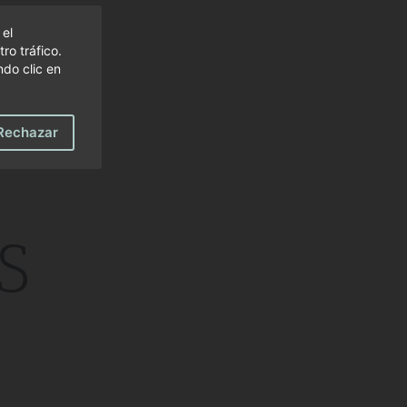
 el
ro tráfico.
do clic en
Rechazar
s