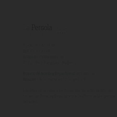
T (+34)
971 67 15 50
FAX 971 67 43 18
Avinguda s'Almudaina, 16
07157 - Port D'andratx - Mallorca
Horario de Booking Department:
971 200 222
Horario:
08:00 hasta las 17:00 de L a V.
Los fines de semana y las horas que no estén dentro del
horario de Booking Department el teléfono será el propio
del hotel.