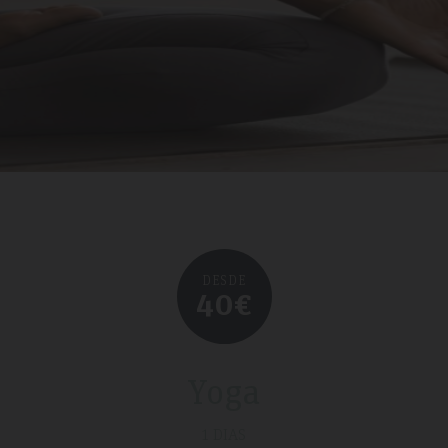
DESDE
40€
une 2019
Tripadvisdor Review – Apri
Yoga
1 DIAS
Fabulous Short Break