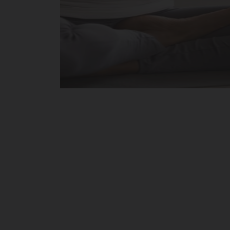
dor Review – Mar 2019
Booking review – J
 Relaxing Stay
Exepcional