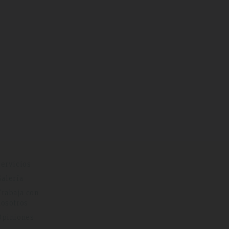
Servicios
Galería
Trabaja con
nosotros
Opiniones