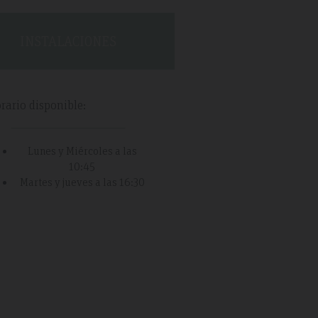
 and was a
r rush. We
INSTALACIONES
ravelled and
tel is very
rario disponible:
Lunes y Miércoles a las
10:45
Martes y jueves a las 16:30