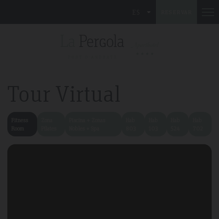
ES
RESERVAR
Tour Virtual
Fitness
Zona
Piscina + Zonas
Hab
Hab
Hab
Hab
Room
Pilates
Nobles + Spa
803
103
524
702