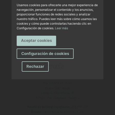
Usamos cookies para ofrecerle una mejor experiencia de
SITEMAP
navegación, personalizar el contenido y los anuncios,
proporcionar funciones de redes sociales y analizar
nuestro tráfico. Puedes leer más sobre cómo usamos las
Home
Servicios
cookies y cómo puede controlarlas haciendo clic en
Habitaciones
Galería
Configuración de cookies.
Leer más
Promociones
Trabaja con nosotros
Aceptar cookies
Spa
Opiniones
Configuración de cookies
Rechazar
T (+34)
971 67 15 50
FAX 971 67 43 18
Avinguda s'Almudaina, 16
07157 - Port D'andratx - Mallorca
Horario de Booking Department:
971 200 222
Horario:
08:00 hasta las 17:00 de L a V.