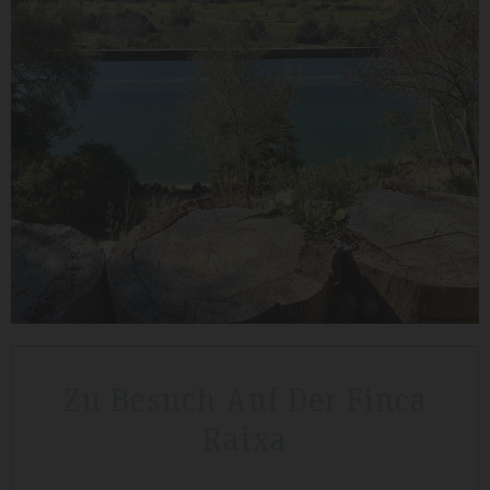
019
Tripadvisdor Review – April 2019
Wonderful
vely short break
We stayed here whilst walking the GR221 for a little b
oard before we
that is exactly what we got. Watching the sunset mad
hotel is very clean
special.
Zu Besuch Auf Der Finca
Raixa