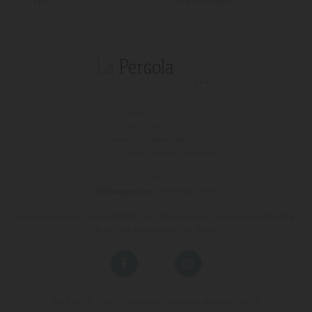
T (+34)
971 67 15 50
FAX 971 67 43 18
Avinguda s'Almudaina, 16
07157 - Port D'andratx - Mallorca
:
971 200 222
Öffnungszeiten:
08:00 bis 17:00
An Wochenenden und außerhalb der Öffnungszeiten der Buchungsabteilung
gilt die Telefonnummer des Hotels.
Erleben Sie einen besonderen Urlaub in unseren Hotels