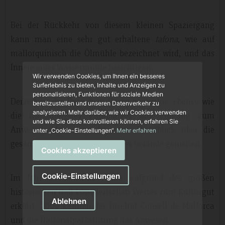
Bei der Rückkehr von diesem kleinen Spaziergang
kann man eine sehr gut erhaltene
tafona
, wie auf
mallorquinisch die Ölmühle bezeichnet wird, und das
Innere einer Wassermühle besichtigen.
Wir verwenden Cookies, um Ihnen ein besseres
Surferlebnis zu bieten, Inhalte und Anzeigen zu
personalisieren, Funktionen für soziale Medien
Derzeit ist der Besuch in Raixa kostenlos, ebenso wie
bereitzustellen und unseren Datenverkehr zu
analysieren. Mehr darüber, wie wir Cookies verwenden
die Nutzung des Parkplatzes am Eingang zum
und wie Sie diese kontrollieren können, erfahren Sie
Anwesen. Man kann hier den Rundblick über die
unter „Cookie-Einstellungen“.
Mehr erfahren
gesamte Finca und ihr gepflegtes Gelände genießen.
Cookies akzeptieren
Cookie-Einstellungen
Im Jahr 1993 wurde Raixa aufgrund des großen
historischen und künstlerischen Wertes zum Kulturgut
Ablehnen
erklärt. 2002 kauften der Inselrat Consell de Mallorca
und die Nationalparkstiftung das Anwesen.