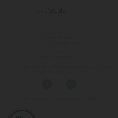
T (+34)
971 67 15 50
FAX 971 67 43 18
Avinguda s'Almudaina, 16
07157 - Port D'andratx - Mallorca
:
971 200 222
Öffnungszeiten:
08:00 bis 17:00
An Wochenenden und außerhalb der Öffnungszeiten der Buchungsabteilung
gilt die Telefonnummer des Hotels.
Erleben Sie einen besonderen Urlaub in unseren Hotels