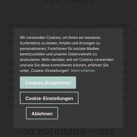
Der Hafen von Sóller ist ein Klassiker
, hier kann man
einen der faszinierendsten Sonnenuntergänge von
Wir verwenden Cookies, um Ihnen ein besseres
ganz Mallorca beobachten.
Surferlebnis zu bieten, Inhalte und Anzeigen zu
personalisieren, Funktionen für soziale Medien
bereitzustellen und unseren Datenverkehr zu
analysieren. Mehr darüber, wie wir Cookies verwenden
Der Sandstrand, der an einigen Stellen etwas schmal
und wie Sie diese kontrollieren können, erfahren Sie
ist, zieht sich an der gesamten Hafenbucht entlang, die
unter „Cookie-Einstellungen“.
Mehr erfahren
sich zu jeder Jahreszeit majestätisch zum Meer hin
Cookies akzeptieren
öffnet. Es ist ein Vergnügen, mit den Füßen im Wasser
auf den Sonnenuntergang zu warten, wenn es warm
Cookie-Einstellungen
genug ist.
Ablehnen
Sa Foradada – der