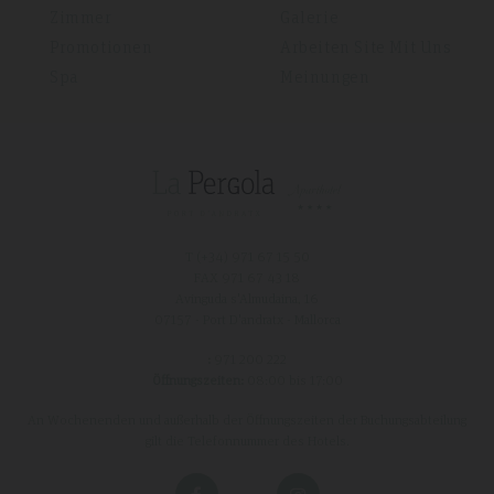
Zimmer
Galerie
Promotionen
Arbeiten Site Mit Uns
Spa
Meinungen
T (+34)
971 67 15 50
FAX 971 67 43 18
Avinguda s'Almudaina, 16
07157 - Port D'andratx - Mallorca
:
971 200 222
Öffnungszeiten:
08:00 bis 17:00
An Wochenenden und außerhalb der Öffnungszeiten der Buchungsabteilung
gilt die Telefonnummer des Hotels.