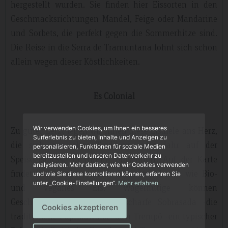
hergestellt wurden. Sie finden hier Eissorten in den
Geschmacksrichtungen Mandel, Feige oder Mandarine
und Sorbets, die perfekt gegen die Sommerhitze sind.
Die Reise in die Serra de Tramuntana lohnt sich schon
allein wegen dieser Köstlichkeiten.
Es Colonial
Wir verwenden Cookies, um Ihnen ein besseres
Zu guter Letzt legen wir Ihnen diese Eisdiele ans Herz,
Surferlebnis zu bieten, Inhalte und Anzeigen zu
die sich aus alter Tradition jedes Jahr auf der
personalisieren, Funktionen für soziale Medien
bereitzustellen und unseren Datenverkehr zu
Speiseeismesse in Rimini präsentiert. Auf der Karte
analysieren. Mehr darüber, wie wir Cookies verwenden
findet man herkömmliche Eissorten ebenso wie Bio-
und wie Sie diese kontrollieren können, erfahren Sie
unter „Cookie-Einstellungen“.
Mehr erfahren
und veganes Eis. Wagemutige können
Geschmacksrichtungen wie scharfe Sobrasada -die
Cookies akzeptieren
traditionelle Paprikawurst- oder Trempó -ein typischer