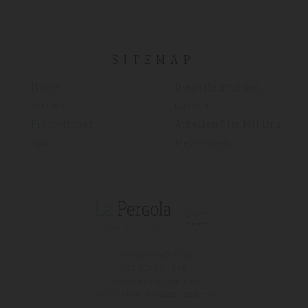
SITEMAP
Home
Dienstleistungen
Zimmer
Galerie
Promotionen
Arbeiten Site Mit Uns
Spa
Meinungen
T (+34)
971 67 15 50
FAX 971 67 43 18
Avinguda s'Almudaina, 16
07157 - Port D'andratx - Mallorca