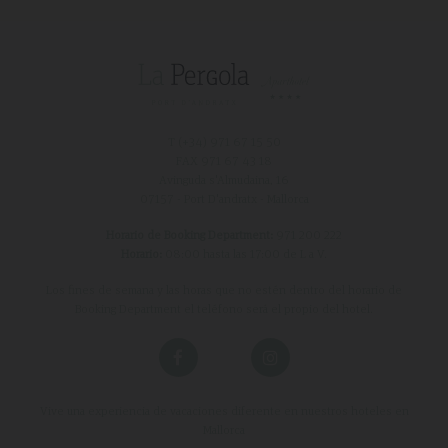
T (+34)
971 67 15 50
FAX 971 67 43 18
Avinguda s'Almudaina, 16
07157 - Port D'andratx - Mallorca
Horario de Booking Department:
971 200 222
Horario:
08:00 hasta las 17:00 de L a V.
Los fines de semana y las horas que no estén dentro del horario de
Booking Department el teléfono será el propio del hotel.
Vive una experiencia de vacaciones diferente en nuestros hoteles en
Mallorca