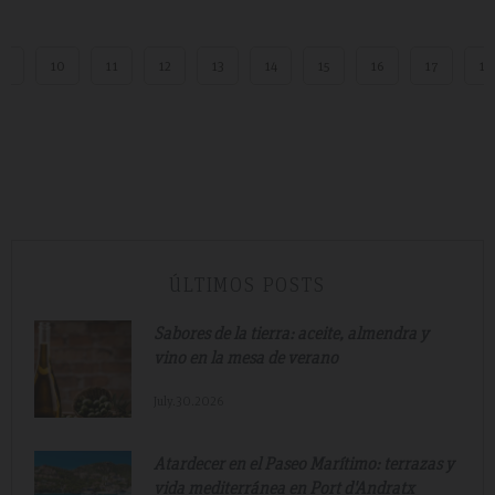
9
10
11
12
13
14
15
16
17
18
ÚLTIMOS POSTS
Sabores de la tierra: aceite, almendra y
vino en la mesa de verano
July.30.2026
Atardecer en el Paseo Marítimo: terrazas y
vida mediterránea en Port d'Andratx