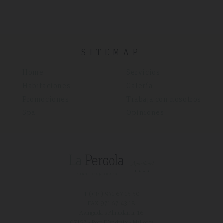
SITEMAP
Home
Servicios
Habitaciones
Galería
Promociones
Trabaja con nosotros
Spa
Opiniones
T (+34)
971 67 15 50
FAX 971 67 43 18
Avinguda s'Almudaina, 16
07157 - Port D'andratx - Mallorca