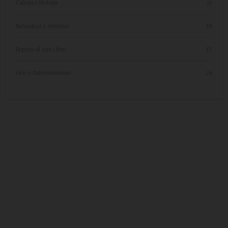
Cultura e Historia
41
Naturaleza y Aventura
18
Deporte al Aire Libre
17
Ocio y Entretenimiento
24