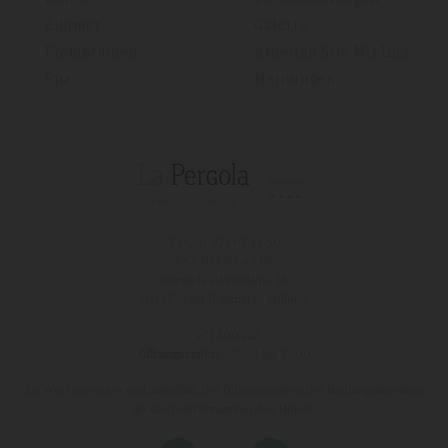
Zimmer
Galerie
Promotionen
Arbeiten Site Mit Uns
Spa
Meinungen
T (+34)
971 67 15 50
FAX 971 67 43 18
Avinguda s'Almudaina, 16
07157 - Port D'andratx - Mallorca
:
971 200 222
Öffnungszeiten:
08:00 bis 17:00
An Wochenenden und außerhalb der Öffnungszeiten der Buchungsabteilung
gilt die Telefonnummer des Hotels.