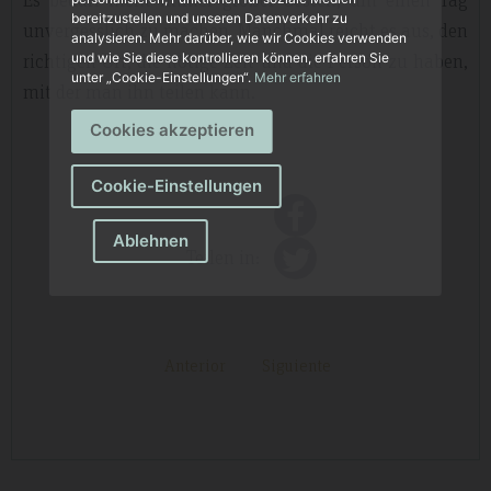
bereitzustellen und unseren Datenverkehr zu
unvergesslich zu machen. Manchmal reicht es aus, den
analysieren. Mehr darüber, wie wir Cookies verwenden
richtigen Ort, die nötige Zeit und die Person zu haben,
und wie Sie diese kontrollieren können, erfahren Sie
unter „Cookie-Einstellungen“.
Mehr erfahren
mit der man ihn teilen kann.
Cookies akzeptieren
Cookie-Einstellungen
Ablehnen
Teilen in:
Anterior
Siguiente