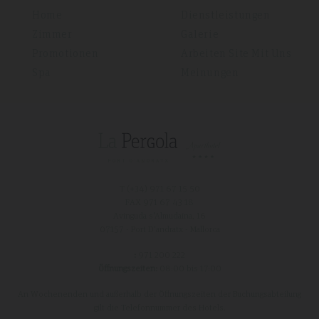
Home
Dienstleistungen
Zimmer
Galerie
Promotionen
Arbeiten Site Mit Uns
Spa
Meinungen
T (+34)
971 67 15 50
FAX 971 67 43 18
Avinguda s'Almudaina, 16
07157 - Port D'andratx - Mallorca
:
971 200 222
Öffnungszeiten:
08:00 bis 17:00
An Wochenenden und außerhalb der Öffnungszeiten der Buchungsabteilung
gilt die Telefonnummer des Hotels.