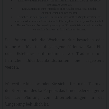
Leichte Wanderungen durch die Serra de Tramuntana, die zum UNESCO-
Weltnaturerbe gehört.
Ein Spaziergang zum Aussichtspunkt Mirador de Sa Mola, um den
Sonnenuntergang zu beobachten.
Besuchen Sie den
Segelclub
, um sich mit der Welt des Segelns vertraut zu
machen, oder nehmen Sie an einem Einführungskurs für die ganze Familie teil.
Machen Sie einen Bootsausflug entlang der Südwestküste und erkunden Sie
versteckte Buchten mit kristallklarem Wasser.
Sie können auch die Wochenmärkte besuchen oder
kleine Ausflüge in nahegelegene Dörfer wie Sant Elm
oder Estellencs unternehmen, wo Tradition und
herrliche Bilderbuchlandschaften Sie begeistern
werden.
Für weitere Ideen wenden Sie sich bitte an das Team an
der Rezeption des La Pergola, das Ihnen jederzeit gerne
bei der Planung von Unternehmungen in der
Umgebung behilflich ist.