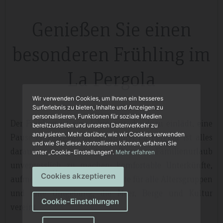
Genießen Sie einen
besonderen Frühling im
La Pergola
Wir verwenden Cookies, um Ihnen ein besseres
Surferlebnis zu bieten, Inhalte und Anzeigen zu
personalisieren, Funktionen für soziale Medien
Der Frühling ist eine Jahreszeit, die dazu einlädt, eine
bereitzustellen und unseren Datenverkehr zu
analysieren. Mehr darüber, wie wir Cookies verwenden
Pause einzulegen. Im Aparthotel La Pergola ist alles
und wie Sie diese kontrollieren können, erfahren Sie
darauf ausgerichtet, Ihren Familienurlaub
unter „Cookie-Einstellungen“.
Mehr erfahren
unvergesslich zu machen: komfortable Unterkünfte,
Cookies akzeptieren
aufmerksamer Service, Angebote für alle Altersgruppen
und eine Umgebung, die Meer, Berge und Kultur
Cookie-Einstellungen
vereint.