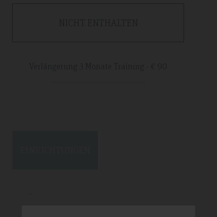
NICHT ENTHALTEN
Verlängerung 3 Monate Training - € 90
EINRICHTUNGEN
-