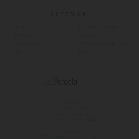
SITEMAP
Home
Dienstleistungen
Zimmer
Galerie
Promotionen
Arbeiten Site Mit Uns
Spa
Meinungen
T (+34)
971 67 15 50
FAX 971 67 43 18
Avinguda s'Almudaina, 16
07157 - Port D'andratx - Mallorca
:
971 200 222
Öffnungszeiten:
08:00 bis 17:00