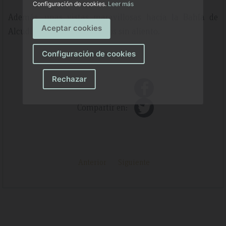
Configuración de cookies.
Leer más
Además, unas vistas maravillosas hacia la Bahía de
Aceptar cookies
Alcudia acabarán por dejaros sin aliento.
Configuración de cookies
Rechazar
Compartir en:
Anterior
Siguiente