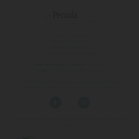
T (+34)
971 67 15 50
FAX 971 67 43 18
Avinguda s'Almudaina, 16
07157 - Port D'andratx - Mallorca
Horario de Booking Department:
971 200 222
Horario:
08:00 hasta las 17:00 de L a V.
Los fines de semana y las horas que no estén dentro del horario de
Booking Department el teléfono será el propio del hotel.
Vive una experiencia de vacaciones diferente en nuestros hoteles en
Mallorca