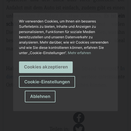
Anfahrt mit dem Auto ist einfach, zudem gibt es einen
unbewachten Parkplatz für etwa 50 Autos.
Es ist ein
Wir verwenden Cookies, um Ihnen ein besseres
schöner und komfortabler Strand
mit vielen
Surferlebnis zu bieten, Inhalte und Anzeigen zu
Dienstleistungen in den umliegenden Straßen, was ihn
personalisieren, Funktionen für soziale Medien
bereitzustellen und unseren Datenverkehr zu
besonders für Familien mit kleinen Kindern ideal
analysieren. Mehr darüber, wie wir Cookies verwenden
macht.
und wie Sie diese kontrollieren können, erfahren Sie
unter „Cookie-Einstellungen“.
Mehr erfahren
Cookies akzeptieren
Haben Sie bei unserer Tour einen Strand vermisst? I
n
diesem Beitrag finden
Sie sicher weitere interessante
Cookie-Einstellungen
Orte, die Sie in Ihrem Urlaub besuchen können.
Ablehnen
Teilen in: