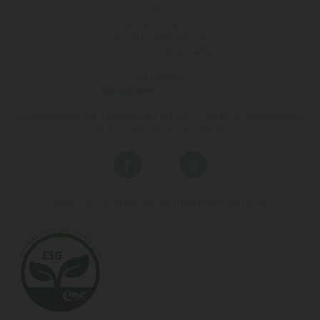
T (+34)
971 67 15 50
FAX 971 67 43 18
Avinguda s'Almudaina, 16
07157 - Port D'andratx - Mallorca
:
971 200 222
Öffnungszeiten:
08:00 bis 17:00
An Wochenenden und außerhalb der Öffnungszeiten der Buchungsabteilung
gilt die Telefonnummer des Hotels.
Erleben Sie einen besonderen Urlaub in unseren Hotels